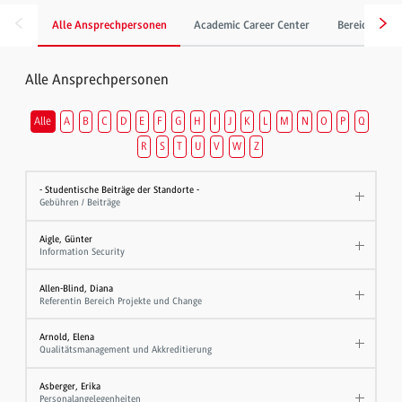
Alle Ansprechpersonen
Academic Career Center
Bereich Gebä
Alle Ansprechpersonen
Alle
A
B
C
D
E
F
G
H
I
J
K
L
M
N
O
P
Q
R
S
T
U
V
W
Z
- Studentische Beiträge der Standorte -
Gebühren / Beiträge
Aigle, Günter
Information Security
Allen-Blind, Diana
Referentin Bereich Projekte und Change
Arnold, Elena
Qualitätsmanagement und Akkreditierung
Asberger, Erika
Personalangelegenheiten