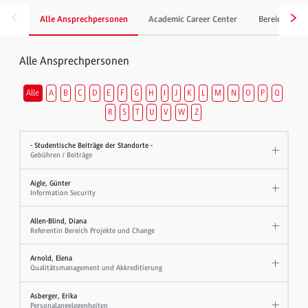
Alle Ansprechpersonen
Academic Career Center
Bereich Gebä
Alle Ansprechpersonen
Alle
A
B
C
D
E
F
G
H
I
J
K
L
M
N
O
P
Q
R
S
T
U
V
W
Z
- Studentische Beiträge der Standorte -
Gebühren / Beiträge
Aigle, Günter
Information Security
Allen-Blind, Diana
Referentin Bereich Projekte und Change
Arnold, Elena
Qualitätsmanagement und Akkreditierung
Asberger, Erika
Personalangelegenheiten