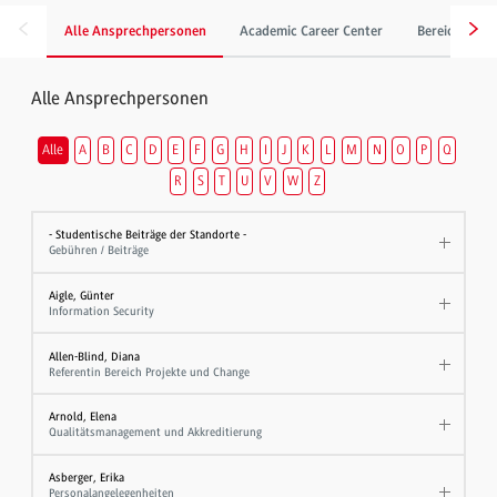
Alle Ansprechpersonen
Academic Career Center
Bereich Gebä
Alle Ansprechpersonen
Alle
A
B
C
D
E
F
G
H
I
J
K
L
M
N
O
P
Q
R
S
T
U
V
W
Z
- Studentische Beiträge der Standorte -
Gebühren / Beiträge
Aigle, Günter
Information Security
Allen-Blind, Diana
Referentin Bereich Projekte und Change
Arnold, Elena
Qualitätsmanagement und Akkreditierung
Asberger, Erika
Personalangelegenheiten