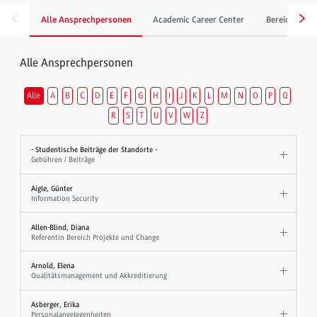
Alle Ansprechpersonen
Academic Career Center
Bereich Gebä
Alle Ansprechpersonen
Alle
A
B
C
D
E
F
G
H
I
J
K
L
M
N
O
P
Q
R
S
T
U
V
W
Z
- Studentische Beiträge der Standorte -
Gebühren / Beiträge
Aigle, Günter
Information Security
Allen-Blind, Diana
Referentin Bereich Projekte und Change
Arnold, Elena
Qualitätsmanagement und Akkreditierung
Asberger, Erika
Personalangelegenheiten