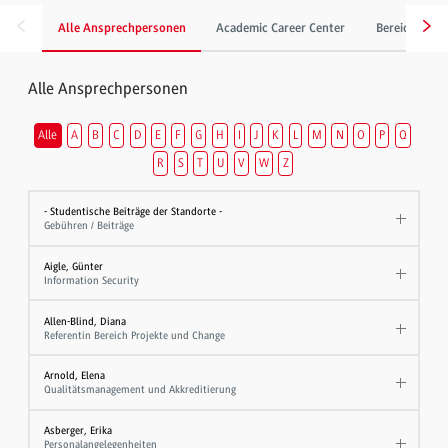
Alle Ansprechpersonen
Academic Career Center
Bereich Gebä
Alle Ansprechpersonen
Alle
A
B
C
D
E
F
G
H
I
J
K
L
M
N
O
P
Q
R
S
T
U
V
W
Z
- Studentische Beiträge der Standorte -
Gebühren / Beiträge
Aigle, Günter
Information Security
Allen-Blind, Diana
Referentin Bereich Projekte und Change
Arnold, Elena
Qualitätsmanagement und Akkreditierung
Asberger, Erika
Personalangelegenheiten