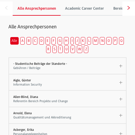
Alle Ansprechpersonen
Academic Career Center
Bereich Gebä
Alle Ansprechpersonen
Alle
A
B
C
D
E
F
G
H
I
J
K
L
M
N
O
P
Q
R
S
T
U
V
W
Z
- Studentische Beiträge der Standorte -
Gebühren / Beiträge
Aigle, Günter
Information Security
Allen-Blind, Diana
Referentin Bereich Projekte und Change
Arnold, Elena
Qualitätsmanagement und Akkreditierung
Asberger, Erika
Personalangelegenheiten