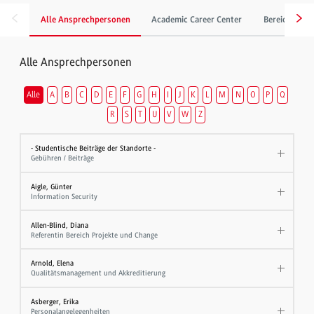
Alle Ansprechpersonen
Academic Career Center
Bereich Gebä
Alle Ansprechpersonen
Alle
A
B
C
D
E
F
G
H
I
J
K
L
M
N
O
P
Q
R
S
T
U
V
W
Z
- Studentische Beiträge der Standorte -
Gebühren / Beiträge
Aigle, Günter
Information Security
Allen-Blind, Diana
Referentin Bereich Projekte und Change
Arnold, Elena
Qualitätsmanagement und Akkreditierung
Asberger, Erika
Personalangelegenheiten