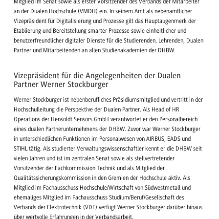
Mitglied im Senat sowie als erster Vorsitzender des Verbands der Mitarbeiter
an der Dualen Hochschule (VMDH) ein. In seinem Amt als nebenamtlicher
Vizepräsident für Digitalisierung und Prozesse gilt das Hauptaugenmerk der
Etablierung und Bereitstellung smarter Prozesse sowie einheitlicher und
benutzerfreundlicher digitaler Dienste für die Studierenden, Lehrenden, Dualen
Partner und Mitarbeitenden an allen Studienakademien der DHBW.
Vizepräsident für die Angelegenheiten der Dualen
Partner Werner Stockburger
Werner Stockburger ist nebenberufliches Präsidiumsmitglied und vertritt in der
Hochschulleitung die Perspektive der Dualen Partner. Als Head of HR
Operations der Hensoldt Sensors GmbH verantwortet er den Personalbereich
eines dualen Partnerunternehmens der DHBW. Zuvor war Werner Stockburger
in unterschiedlichen Funktionen im Personalwesen von AIRBUS, EADS und
STIHL tätig. Als studierter Verwaltungswissenschaftler kennt er die DHBW seit
vielen Jahren und ist im zentralen Senat sowie als stellvertretender
Vorsitzender der Fachkommission Technik und als Mitglied der
Qualitätssicherungskommission in den Gremien der Hochschule aktiv. Als
Mitglied im Fachausschuss Hochschule/Wirtschaft von Südwestmetall und
ehemaliges Mitglied im Fachausschuss Studium/Beruf/Gesellschaft des
Verbands der Elektrotechnik (VDE) verfügt Werner Stockburger darüber hinaus
über wertvolle Erfahrungen in der Verbandsarbeit.