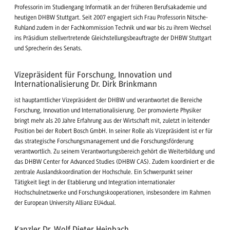
Professorin im Studiengang Informatik an der früheren Berufsakademie und
heutigen DHBW Stuttgart. Seit 2007 engagiert sich Frau Professorin Nitsche-
Ruhland zudem in der Fachkommission Technik und war bis zu ihrem Wechsel
ins Präsidium stellvertretende Gleichstellungsbeauftragte der DHBW Stuttgart
und Sprecherin des Senats.
Vizepräsident für Forschung, Innovation und
Internationalisierung Dr. Dirk Brinkmann
ist hauptamtlicher Vizepräsident der DHBW und verantwortet die Bereiche
Forschung, Innovation und Internationalisierung. Der promovierte Physiker
bringt mehr als 20 Jahre Erfahrung aus der Wirtschaft mit, zuletzt in leitender
Position bei der Robert Bosch GmbH. In seiner Rolle als Vizepräsident ist er für
das strategische Forschungsmanagement und die Forschungsförderung
verantwortlich. Zu seinem Verantwortungsbereich gehört die Weiterbildung und
das DHBW Center for Advanced Studies (DHBW CAS). Zudem koordiniert er die
zentrale Auslandskoordination der Hochschule. Ein Schwerpunkt seiner
Tätigkeit liegt in der Etablierung und Integration internationaler
Hochschulnetzwerke und Forschungskooperationen, insbesondere im Rahmen
der European University Allianz EU4dual.
Kanzler Dr. Wolf Dieter Heinbach