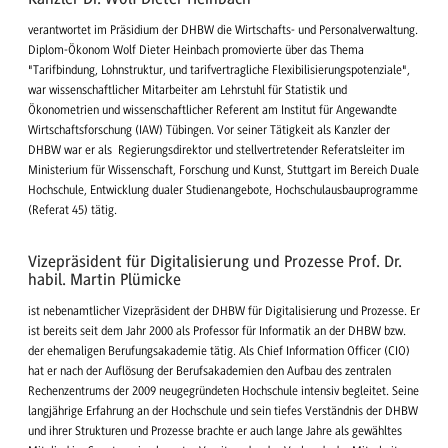
verantwortet im Präsidium der DHBW die Wirtschafts- und Personalverwaltung.
Diplom-Ökonom Wolf Dieter Heinbach promovierte über das Thema
"Tarifbindung, Lohnstruktur, und tarifvertragliche Flexibilisierungspotenziale",
war wissenschaftlicher Mitarbeiter am Lehrstuhl für Statistik und
Ökonometrien und wissenschaftlicher Referent am Institut für Angewandte
Wirtschaftsforschung (IAW) Tübingen. Vor seiner Tätigkeit als Kanzler der
DHBW war er als Regierungsdirektor und stellvertretender Referatsleiter im
Ministerium für Wissenschaft, Forschung und Kunst, Stuttgart im Bereich Duale
Hochschule, Entwicklung dualer Studienangebote, Hochschulausbauprogramme
(Referat 45) tätig.
Vizepräsident für Digitalisierung und Prozesse Prof. Dr.
habil. Martin Plümicke
ist nebenamtlicher Vizepräsident der DHBW für Digitalisierung und Prozesse. Er
ist bereits seit dem Jahr 2000 als Professor für Informatik an der DHBW bzw.
der ehemaligen Berufungsakademie tätig. Als Chief Information Officer (CIO)
hat er nach der Auflösung der Berufsakademien den Aufbau des zentralen
Rechenzentrums der 2009 neugegründeten Hochschule intensiv begleitet. Seine
langjährige Erfahrung an der Hochschule und sein tiefes Verständnis der DHBW
und ihrer Strukturen und Prozesse brachte er auch lange Jahre als gewähltes