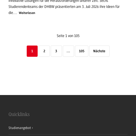
Innovative Lösungen für die Herausforderungen unserer Zeit: Sechs
Studierendenteams der DHBW präsentierten am 3. Juli 2026 ihre Ideen für
die…
Weiterlesen
Seite 1 von 105
1
2
3
…
105
Nächste
Quicklinks
Studienangebot