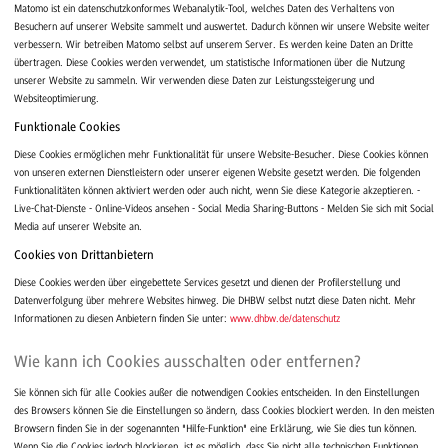
Matomo ist ein datenschutzkonformes Webanalytik-Tool, welches Daten des Verhaltens von
Besuchern auf unserer Website sammelt und auswertet. Dadurch können wir unsere Website weiter
verbessern. Wir betreiben Matomo selbst auf unserem Server. Es werden keine Daten an Dritte
übertragen. Diese Cookies werden verwendet, um statistische Informationen über die Nutzung
unserer Website zu sammeln. Wir verwenden diese Daten zur Leistungssteigerung und
Websiteoptimierung.
Funktionale Cookies
Diese Cookies ermöglichen mehr Funktionalität für unsere Website-Besucher. Diese Cookies können
von unseren externen Dienstleistern oder unserer eigenen Website gesetzt werden. Die folgenden
Funktionalitäten können aktiviert werden oder auch nicht, wenn Sie diese Kategorie akzeptieren. -
Live-Chat-Dienste - Online-Videos ansehen - Social Media Sharing-Buttons - Melden Sie sich mit Social
Media auf unserer Website an.
Cookies von Drittanbietern
Diese Cookies werden über eingebettete Services gesetzt und dienen der Profilerstellung und
Datenverfolgung über mehrere Websites hinweg. Die DHBW selbst nutzt diese Daten nicht. Mehr
Informationen zu diesen Anbietern finden Sie unter:
www.dhbw.de/datenschutz
Wie kann ich Cookies ausschalten oder entfernen?
Sie können sich für alle Cookies außer die notwendigen Cookies entscheiden. In den Einstellungen
des Browsers können Sie die Einstellungen so ändern, dass Cookies blockiert werden. In den meisten
Browsern finden Sie in der sogenannten "Hilfe-Funktion" eine Erklärung, wie Sie dies tun können.
Wenn Sie die Cookies jedoch blockieren, ist es möglich, dass Sie nicht alle technischen Funktionen