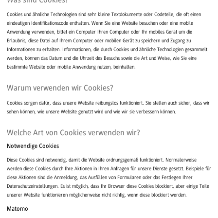
Cookies und ähnliche Technologien sind sehr kleine Textdokumente oder Codeteile, die oft einen
eindeutigen Identifikationscode enthalten. Wenn Sie eine Website besuchen oder eine mobile
Anwendung verwenden, bittet ein Computer Ihren Computer oder Ihr mobiles Gerät um die
Erlaubnis, diese Datei auf Ihrem Computer oder mobilen Gerät zu speichern und Zugang zu
Informationen zu erhalten. Informationen, die durch Cookies und ähnliche Technologien gesammelt
werden, können das Datum und die Uhrzeit des Besuchs sowie die Art und Weise, wie Sie eine
bestimmte Website oder mobile Anwendung nutzen, beinhalten.
Warum verwenden wir Cookies?
Cookies sorgen dafür, dass unsere Website reibungslos funktioniert. Sie stellen auch sicher, dass wir
sehen können, wie unsere Website genutzt wird und wie wir sie verbessern können.
Welche Art von Cookies verwenden wir?
Notwendige Cookies
Diese Cookies sind notwendig, damit die Website ordnungsgemäß funktioniert. Normalerweise
werden diese Cookies durch Ihre Aktionen in Ihren Anfragen für unsere Dienste gesetzt. Beispiele für
diese Aktionen sind die Anmeldung, das Ausfüllen von Formularen oder das Festlegen Ihrer
Datenschutzeinstellungen. Es ist möglich, dass Ihr Browser diese Cookies blockiert, aber einige Teile
unserer Website funktionieren möglicherweise nicht richtig, wenn diese blockiert werden.
Matomo