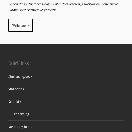
wollen die Partnerhochschulen unter dem Namen „EU4DUAL“die erste Duale
Europäische Hochschule gründen.
Weiterlesen
Quicklinks
Studienangebot
Standorte
Kontakt
DHBW-Stiftung
Stellenangebote