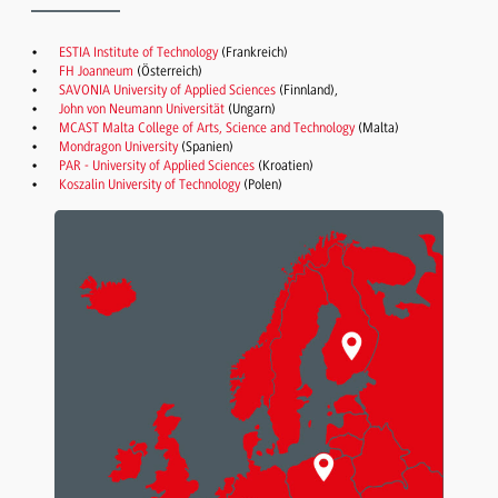
ESTIA Institute of Technology
(Frankreich)
FH Joanneum
(Österreich)
SAVONIA University of Applied Sciences
(Finnland),
John von Neumann Universität
(Ungarn)
MCAST Malta College of Arts, Science and Technology
(Malta)
Mondragon University
(Spanien)
PAR - University of Applied Sciences
(Kroatien)
Koszalin University of Technology
(Polen)