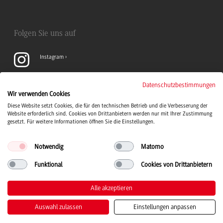
Folgen Sie uns auf
Instagram
YouTube
Datenschutzbestimmungen
Wir verwenden Cookies
Diese Website setzt Cookies, die für den technischen Betrieb und die Verbesserung der
LinkedIn
Website erforderlich sind. Cookies von Drittanbietern werden nur mit Ihrer Zustimmung
gesetzt. Für weitere Informationen öffnen Sie die Einstellungen.
Notwendig
Matomo
Funktional
Cookies von Drittanbietern
Duale Hochschule Baden-Württemberg Logo, zur Startseite
© 2026 Duale Hochschule Baden-Württemberg
Alle akzeptieren
Auswahl zulassen
Einstellungen anpassen
Impressum
Datenschutz
Barrierefreiheit
Leichte Sprache