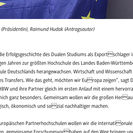
rle (Präsidentin), Raimund Hudak (Antragsautor)
e Erfolgsgeschichte des Dualen Studiums als Exportschlager in
igen Jahren zur größten Hochschule des Landes Baden-Württembe
le Deutschlands herangewachsen. Wirtschaft und Wissenschaft v
 Transfers. Wie das geht, möchten wir Europa zeigen“, sagt D
DHBW und ihre Partner gleich im ersten Anlauf mit einem hervor
 mich ganz besonders. Gemeinsam wollen wir die großen Herau
isch, ökonomisch und sozial nachhaltiger machen.
ropäischen Partnerhochschulen wollen wir die internationale 
hen, gemeinsame Forschungsvorhaben auf den Weg bringen und