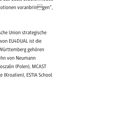
motionen voranbringen“,
che Union strategische
r von EU4DUAL ist die
-Württemberg gehören
 John von Neumann
Koszalin (Polen), MCAST
e (Kroatien), ESTIA School