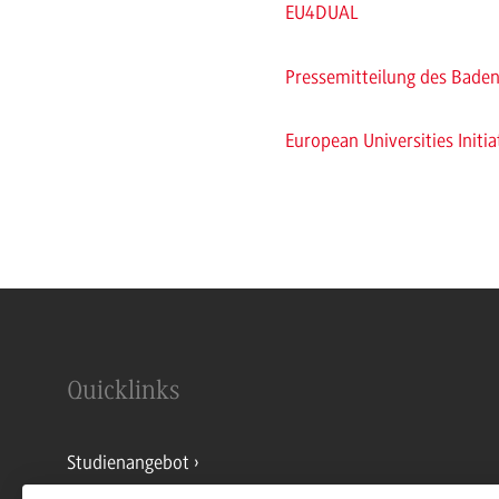
EU4DUAL
Pressemitteilung des Bade
European Universities Initia
Quicklinks
Studienangebot