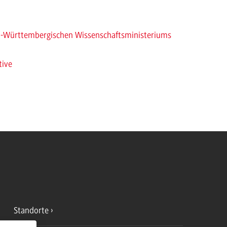
n-Württembergischen Wissenschaftsministeriums
tive
Standorte