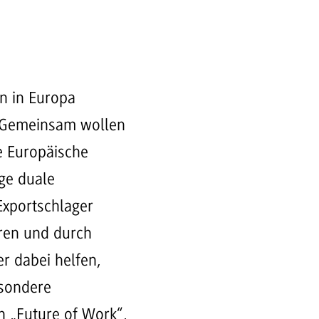
n in Europa
. Gemeinsam wollen
e Europäische
ige duale
Exportschlager
eren und durch
r dabei helfen,
esondere
n „Future of Work“,