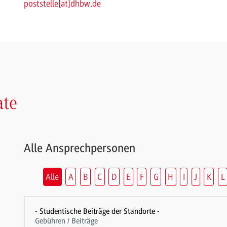
poststelle
[
at
]
dhbw.de
ate
Alle Ansprechpersonen
Alle
A
B
C
D
E
F
G
H
I
J
K
L
- Studentische Beiträge der Standorte -
Gebühren / Beiträge