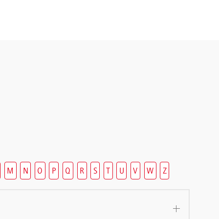
M
N
O
P
Q
R
S
T
U
V
W
Z