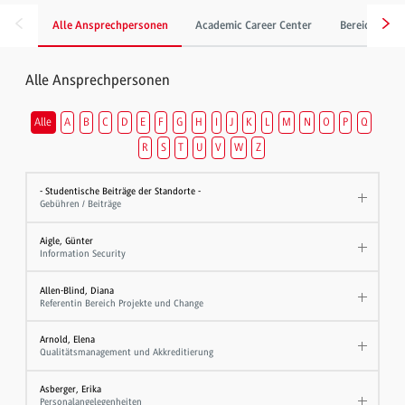
Alle Ansprechpersonen
Academic Career Center
Bereich Gebä
Alle Ansprechpersonen
Alle
A
B
C
D
E
F
G
H
I
J
K
L
M
N
O
P
Q
R
S
T
U
V
W
Z
- Studentische Beiträge der Standorte -
Gebühren / Beiträge
Aigle, Günter
Information Security
Allen-Blind, Diana
Referentin Bereich Projekte und Change
Arnold, Elena
Qualitätsmanagement und Akkreditierung
Asberger, Erika
Personalangelegenheiten