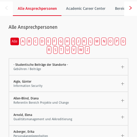
Alle Ansprechpersonen
Academic Career Center
Bereich Gebä
Alle Ansprechpersonen
Alle
A
B
C
D
E
F
G
H
I
J
K
L
M
N
O
P
Q
R
S
T
U
V
W
Z
- Studentische Beiträge der Standorte -
Gebühren / Beiträge
Aigle, Günter
Information Security
Allen-Blind, Diana
Referentin Bereich Projekte und Change
Arnold, Elena
Qualitätsmanagement und Akkreditierung
Asberger, Erika
Personalangelegenheiten