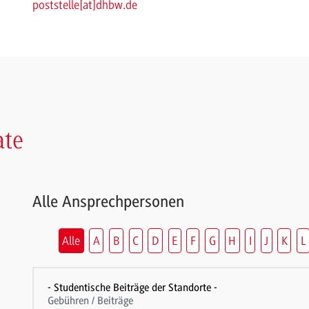
poststelle
[
at
]
dhbw.de
ate
Alle Ansprechpersonen
Alle
A
B
C
D
E
F
G
H
I
J
K
L
- Studentische Beiträge der Standorte -
Gebühren / Beiträge