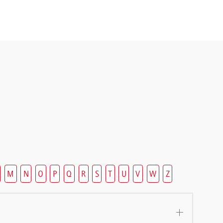
M
N
O
P
Q
R
S
T
U
V
W
Z