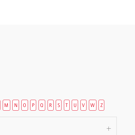
M
N
O
P
Q
R
S
T
U
V
W
Z