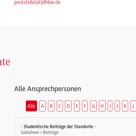
poststelle
[
at
]
dhbw.de
ate
Alle Ansprechpersonen
Alle
A
B
C
D
E
F
G
H
I
J
K
L
- Studentische Beiträge der Standorte -
Gebühren / Beiträge