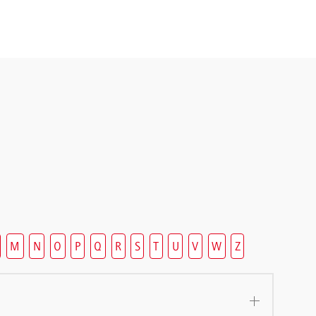
M
N
O
P
Q
R
S
T
U
V
W
Z