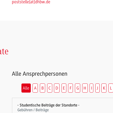
poststelle
[
at
]
dhbw.de
ate
Alle Ansprechpersonen
Alle
A
B
C
D
E
F
G
H
I
J
K
L
- Studentische Beiträge der Standorte -
Gebühren / Beiträge