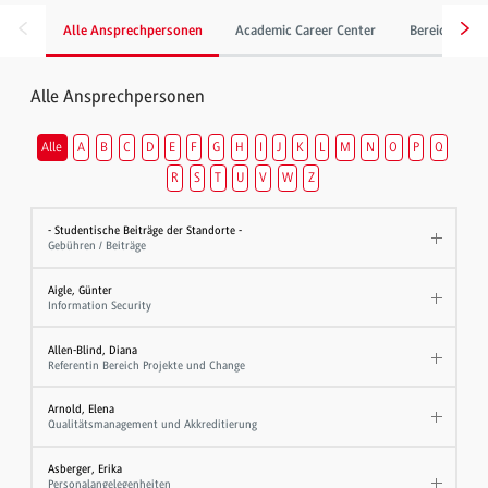
Alle Ansprechpersonen
Academic Career Center
Bereich Gebä
Alle Ansprechpersonen
Alle
A
B
C
D
E
F
G
H
I
J
K
L
M
N
O
P
Q
R
S
T
U
V
W
Z
- Studentische Beiträge der Standorte -
Gebühren / Beiträge
Aigle, Günter
Information Security
Allen-Blind, Diana
Referentin Bereich Projekte und Change
Arnold, Elena
Qualitätsmanagement und Akkreditierung
Asberger, Erika
Personalangelegenheiten