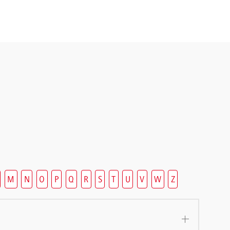
M
N
O
P
Q
R
S
T
U
V
W
Z