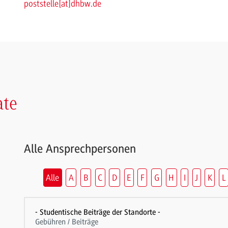
poststelle
[
at
]
dhbw.de
ate
Alle Ansprechpersonen
Alle
A
B
C
D
E
F
G
H
I
J
K
L
- Studentische Beiträge der Standorte -
Gebühren / Beiträge