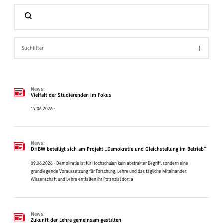
Suchfilter
News:
Vielfalt der Studierenden im Fokus
17.06.2026 -
News:
DHBW beteiligt sich am Projekt „Demokratie und Gleichstellung im Betrieb“
09.06.2026 - Demokratie ist für Hochschulen kein abstrakter Begriff, sondern eine
grundlegende Voraussetzung für Forschung, Lehre und das tägliche Miteinander.
Wissenschaft und Lehre entfalten ihr Potenzial dort a
News:
Zukunft der Lehre gemeinsam gestalten