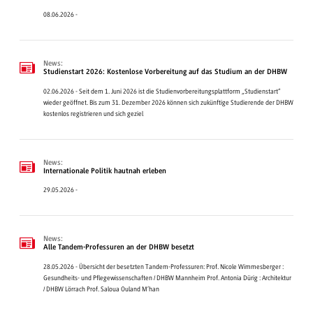
08.06.2026 -
News:
Studienstart 2026: Kostenlose Vorbereitung auf das Studium an der DHBW
02.06.2026 - Seit dem 1. Juni 2026 ist die Studienvorbereitungsplattform „Studienstart“
wieder geöffnet. Bis zum 31. Dezember 2026 können sich zukünftige Studierende der DHBW
kostenlos registrieren und sich geziel
News:
Internationale Politik hautnah erleben
29.05.2026 -
News:
Alle Tandem-Professuren an der DHBW besetzt
28.05.2026 - Übersicht der besetzten Tandem-Professuren: Prof. Nicole Wimmesberger :
Gesundheits- und Pflegewissenschaften / DHBW Mannheim Prof. Antonia Dürig : Architektur
/ DHBW Lörrach Prof. Saloua Ouland M’han