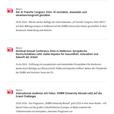
News:
Der AI Transfer Congress 2026: KI verstehen, anwenden und
verantwortungsvoll gestalten
28.04.2026 - Mit der vierten Auflage des internationalen „AI Transfer Congress 2026 (AITC)“
auf dem Bildungscampus in Heilbronn hat die DHBW erneut einen Raum geschaffen, in dem
Austausch, Anwendung und kritische
News:
EU4Dual Annual Conference 2026 in Heilbronn: Europäische
Hochschulallianz setzt starke Impulse für Gesundheit, Innovation und
Zukunft der Arbeit
24.04.2026 - Eröffnung mit europäischen und industriellen Perspektiven Die Konferenz
wurde durch Beiträge aus Wissenschaft, Politik und Industrie eröffnet. Neben der Präsidentin
der DHBW und Vertreter*innen der EU
News:
International studieren mit Fokus: DHBW University Abroad setzt auf die
Grand Challenges
20.04.2026 - Das Programm „DHBW University Abroad“ geht 2026 in eine neue Runde – mit
klarem Fokus auf die großen Zukunftsthemen Europas. In Rijeka erwartet die
Teilnehmenden ein kompaktes, intensives Programm run