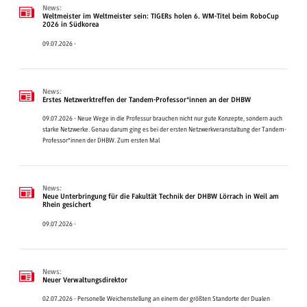
News:
Weltmeister im Weltmeister sein: TIGERs holen 6. WM-Titel beim RoboCup
2026 in Südkorea
09.07.2026 -
News:
Erstes Netzwerktreffen der Tandem-Professor*innen an der DHBW
09.07.2026 - Neue Wege in die Professur brauchen nicht nur gute Konzepte, sondern auch
starke Netzwerke. Genau darum ging es bei der ersten Netzwerkveranstaltung der Tandem-
Professor*innen der DHBW. Zum ersten Mal
News:
Neue Unterbringung für die Fakultät Technik der DHBW Lörrach in Weil am
Rhein gesichert
09.07.2026 -
News:
Neuer Verwaltungsdirektor
02.07.2026 - Personelle Weichenstellung an einem der größten Standorte der Dualen