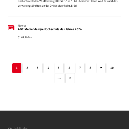
Hochschule Baden-Württemberg (DHBW): Zum 1. Juli übernimmt David Wolf das Amt des
Verwaltungsdirektors an der DHBW Mannheim. Er lei
News:
ADC Mediendesign-Hochschule des Jahres 2026
01.07.2026 -
1
2
3
4
5
6
7
8
9
10
....
»