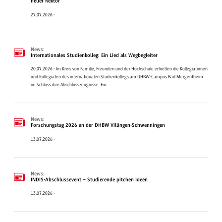
neuer Rektor
27.07.2026 -
News:
Internationales Studienkolleg: Ein Lied als Wegbegleiter
20.07.2026 - Im Kreis von Familie, Freunden und der Hochschule erhielten die Kollegiatinnen
und Kollegiaten des internationalen Studienkollegs am DHBW-Campus Bad Mergentheim
im Schloss ihre Abschlusszeugnisse. Für
News:
Forschungstag 2026 an der DHBW Villingen-Schwenningen
13.07.2026 -
News:
INDIS-Abschlussevent – Studierende pitchen Ideen
13.07.2026 -