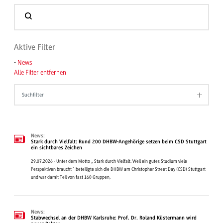
Aktive Filter
-
News
Alle Filter entfernen
Suchfilter
News:
Stark durch Vielfalt: Rund 200 DHBW-Angehörige setzen beim CSD Stuttgart
ein sichtbares Zeichen
29.07.2026 - Unter dem Motto „ Stark durch Vielfalt. Weil ein gutes Studium viele
Perspektiven braucht “ beteiligte sich die DHBW am Christopher Street Day (CSD) Stuttgart
und war damit Teil von fast 160 Gruppen,
News:
Stabwechsel an der DHBW Karlsruhe: Prof. Dr. Roland Küstermann wird