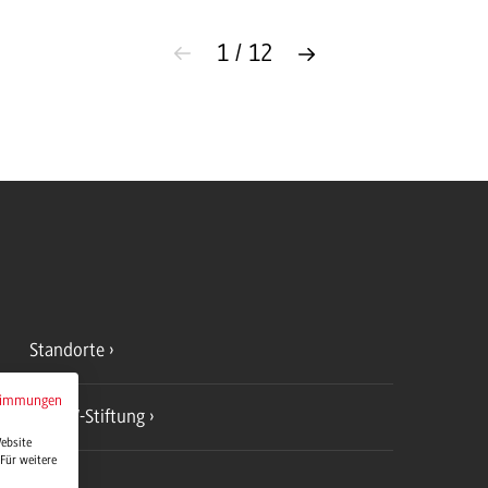
1 / 12
Standorte
timmungen
DHBW-Stiftung
Website
Für weitere