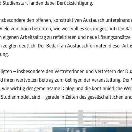
 Studienstart fanden dabei Berücksichtigung.
nsbesondere den offenen, konstruktiven Austausch untereinande
 Viele von ihnen betonten, wie wertvoll es sei, im geschützten 
eigenen Arbeitsalltag zu reflektieren und neue Lösungsansätze
zeigten deutlich: Der Bedarf an Austauschformaten dieser Art i
zung.
ligten – insbesondere den Vertreterinnen und Vertretern der D
und ihren wertvollen Beitrag zum Gelingen der Veranstaltung. De
t, wie wichtig der gemeinsame Dialog und die kontinuierliche We
tudienmodell sind – gerade in Zeiten des gesellschaftlichen u