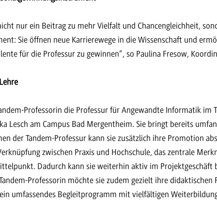
cht nur ein Beitrag zu mehr Vielfalt und Chancengleichheit, son
nt: Sie öffnen neue Karrierewege in die Wissenschaft und ermö
alente für die Professur zu gewinnen“, so Paulina Fresow, Koord
 Lehre
andem-Professorin die Professur für Angewandte Informatik im
ika Lesch am Campus Bad Mergentheim. Sie bringt bereits umfan
en der Tandem-Professur kann sie zusätzlich ihre Promotion ab
 Verknüpfung zwischen Praxis und Hochschule, das zentrale Mer
ttelpunkt. Dadurch kann sie weiterhin aktiv im Projektgeschäft 
s Tandem-Professorin möchte sie zudem gezielt ihre didaktischen
 ein umfassendes Begleitprogramm mit vielfältigen Weiterbildu