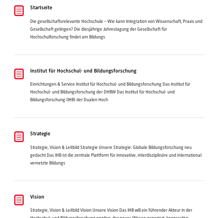
Startseite
Die gesellschaftsrelevante Hochschule – Wie kann Integration von Wissenschaft, Praxis und
Gesellschaft gelingen? Die diesjährige Jahrestagung der Gesellschaft für
Hochschulforschung findet am Bildungs
Institut für Hochschul- und Bildungsforschung
Einrichtungen & Service Institut für Hochschul- und Bildungsforschung Das Institut für
Hochschul- und Bildungsforschung der DHBW Das Institut für Hochschul- und
Bildungsforschung (IHB) der Dualen Hoch
Strategie
Strategie, Vision & Leitbild Strategie Unsere Strategie: Globale Bildungsforschung neu
gedacht Das IHB ist die zentrale Plattform für innovative, interdisziplinäre und international
vernetzte Bildungs
Vision
Strategie, Vision & Leitbild Vision Unsere Vision Das IHB will ein führender Akteur in der
Hochschul- und Bildungsforschung werden, der neues Wissen generiert, kooperative