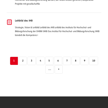
Projekte mit gesellschaftlic
Leitbild des IHB
Strategie, Vision & Leitbild Leitbild des IHB Leitbild des Instituts für Hochschul- und
Bildungsforschung der DHBW (IHB) Das Institut für Hochschul- und Bildungsforschung (IHB)
bündelt die Kompetenz i
1
2
3
4
5
6
7
8
9
10
....
»