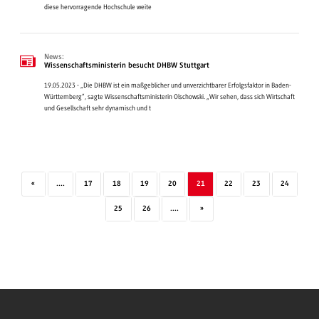
diese hervorragende Hochschule weite
News:
Wissenschaftsministerin besucht DHBW Stuttgart
19.05.2023 - „Die DHBW ist ein maßgeblicher und unverzichtbarer Erfolgsfaktor in Baden-
Württemberg“, sagte Wissenschaftsministerin Olschowski. „Wir sehen, dass sich Wirtschaft
und Gesellschaft sehr dynamisch und t
«
....
17
18
19
20
21
22
23
24
25
26
....
»