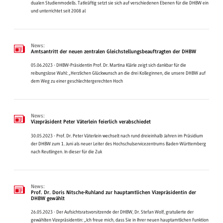
dualen Studienmodells. Tatkräftig setzt sie sich auf verschiedenen Ebenen für die DHBW ein
und unterrichtet seit 2008 al
News:
Amtsantritt der neuen zentralen Gleichstellungsbeauftragten der DHBW
05.06.2023 - DHBW-Präsidentin Prof. Dr. Martina Klärle zeigt sich dankbar für die
reibungslose Wahl: „Herzlichen Glückwunsch an die drei Kolleginnen, die unsere DHBW auf
dem Weg zu einer geschlechtergerechten Hoch
News:
Vizepräsident Peter Väterlein feierlich verabschiedet
30.05.2023 - Prof. Dr. Peter Väterlein wechselt nach rund dreieinhalb Jahren im Präsidium
der DHBW zum 1. Juni als neuer Leiter des Hochschulservicezentrums Baden-Württemberg
nach Reutlingen. In dieser für die Zuk
News:
Prof. Dr. Doris Nitsche-Ruhland zur hauptamtlichen Vizepräsidentin der
DHBW gewählt
26.05.2023 - Der Aufsichtsratsvorsitzende der DHBW, Dr. Stefan Wolf, gratulierte der
gewählten Vizepräsidentin: „Ich freue mich, dass Sie in Ihrer neuen hauptamtlichen Funktion