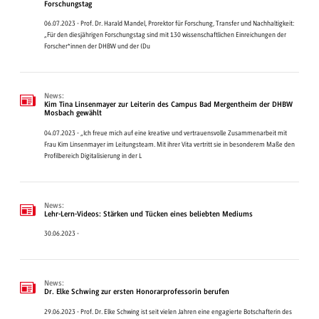
Forschungstag
06.07.2023 - Prof. Dr. Harald Mandel, Prorektor für Forschung, Transfer und Nachhaltigkeit:
„Für den diesjährigen Forschungstag sind mit 130 wissenschaftlichen Einreichungen der
Forscher*innen der DHBW und der (Du
News:
Kim Tina Linsenmayer zur Leiterin des Campus Bad Mergentheim der DHBW
Mosbach gewählt
04.07.2023 - „Ich freue mich auf eine kreative und vertrauensvolle Zusammenarbeit mit
Frau Kim Linsenmayer im Leitungsteam. Mit ihrer Vita vertritt sie in besonderem Maße den
Profilbereich Digitalisierung in der L
News:
Lehr-Lern-Videos: Stärken und Tücken eines beliebten Mediums
30.06.2023 -
News:
Dr. Elke Schwing zur ersten Honorarprofessorin berufen
29.06.2023 - Prof. Dr. Elke Schwing ist seit vielen Jahren eine engagierte Botschafterin des