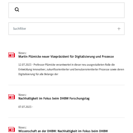
Suchfilter
News:
Martin Plümicke neuer Vizepräsident für Digitalisierung und Prozesse
12.07.2023 - Professor Plümicke verantwortet in dieser neu ausgestalteten Rolle die
Entwicklung innovativer, zukunftsorientierter und benutzerorientierter Prozesse sowie deren
Digitalisierung für alle Belange der
News:
Nachhaltigkeit im Fokus beim DHBW Forschungstag
07.07.2023 -
News:
Wissenschaft an der DHBW: Nachhaltigkeit im Fokus beim DHBW