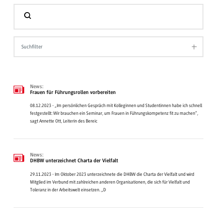
Suchfilter
News:
Frauen für Führungsrollen vorbereiten
08.12.2023 - „Im persönlichen Gespräch mit Kolleginnen und Studentinnen habe ich schnell
festgestellt: Wir brauchen ein Seminar, um Frauen in Führungskompetenz fit zu machen“,
sagt Annette Ott, Leiterin des Bereic
News:
DHBW unterzeichnet Charta der Vielfalt
29.11.2023 - Im Oktober 2023 unterzeichnete die DHBW die Charta der Vielfalt und wird
Mitglied im Verbund mit zahlreichen anderen Organisationen, die sich für Vielfalt und
Toleranz in der Arbeitswelt einsetzen. „D