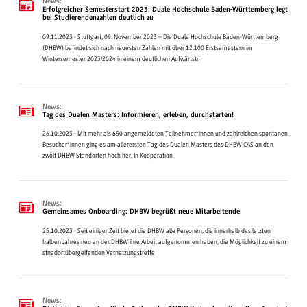
News:
Erfolgreicher Semesterstart 2023: Duale Hochschule Baden-Württemberg legt
bei Studierendenzahlen deutlich zu
09.11.2023 - Stuttgart, 09. November 2023 – Die Duale Hochschule Baden-Württemberg
(DHBW) befindet sich nach neuesten Zahlen mit über 12.100 Erstsemestern im
Wintersemester 2023/2024 in einem deutlichen Aufwärtstr
News:
Tag des Dualen Masters: Informieren, erleben, durchstarten!
26.10.2023 - Mit mehr als 650 angemeldeten Teilnehmer*innen und zahlreichen spontanen
Besucher*innen ging es am allerersten Tag des Dualen Masters des DHBW CAS an den
zwölf DHBW Standorten hoch her. In Kooperation
News:
Gemeinsames Onboarding: DHBW begrüßt neue Mitarbeitende
25.10.2023 - Seit einiger Zeit bietet die DHBW alle Personen, die innerhalb des letzten
halben Jahres neu an der DHBW ihre Arbeit aufgenommen haben, die Möglichkeit zu einem
stnadortübergeifenden Vernetzungstreffe
News: