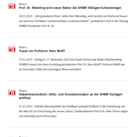
News:
Prof. Dr. Meierling wird neuer Rektor der DHBW Villingen-Schwenningen
28.11.2023 - „Wir gratulieren Ihnen, lieber Herr Meierling, sehr herzlich zur Wahl und freuen
uns auf eine fruchtbare und konstruktive Zusammenarbeit“, gratulierten noch in der Sitzung
DHBW Präsidentin Prof. Dr. M
News:
Trauer um Professor Hans Wolff
27.11.2023 - Stuttgart, 27. November 2023 Die Duale Hochschule Baden-Württemberg
(DHBW) trauert um ihren Gründungspräsidenten Prof. Dr. Hans Wolff. Professor Wolff war
im Dezember 2008 vom damaligen Wissenschaftsm
News:
Hebammenstudium: Skills- und Simulationslabor an der DHBW Stuttgart
eröffnet
17.11.2023 - Felicitas Kley begrüßte das Publikum und gab Einblicke in die Entstehung von
der Idee bis zur Umsetzung des neuen Labors. Studiendekanin Prof.in Dr. Anke Simon zeigte
sich ebenfalls hoch erfreut über