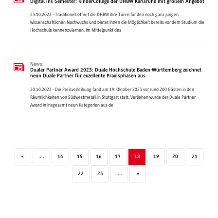
Digital ins Semester: KinderCollege der DHBW Karlsruhe mit großem Angebot
23.10.2023 - Traditionell öffnet die DHBW ihre Türen für den noch ganz jungen
wissenschaftlichen Nachwuchs und bietet ihnen die Möglichkeit bereits vor dem Studium die
Hochschule kennenzulernen. Im Mittelpunkt des
News:
Dualer Partner Award 2023: Duale Hochschule Baden-Württemberg zeichnet
neun Duale Partner für exzellente Praxisphasen aus
20.10.2023 - Die Preisverleihung fand am 19. Oktober 2023 vor rund 200 Gästen in den
Räumlichkeiten von Südwestmetall in Stuttgart statt. Verliehen wurde der Duale Partner
Award in insgesamt neun Kategorien aus de
«
....
14
15
16
17
18
19
20
21
22
23
....
»