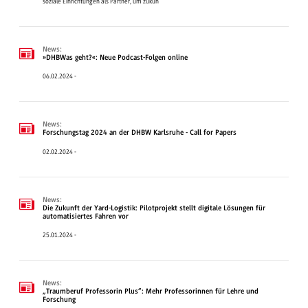
soziale Einrichtungen als Partner, um zukun
News:
»DHBWas geht?«: Neue Podcast-Folgen online
06.02.2024 -
News:
Forschungstag 2024 an der DHBW Karlsruhe - Call for Papers
02.02.2024 -
News:
Die Zukunft der Yard-Logistik: Pilotprojekt stellt digitale Lösungen für
automatisiertes Fahren vor
25.01.2024 -
News:
„Traumberuf Professorin Plus“: Mehr Professorinnen für Lehre und
Forschung