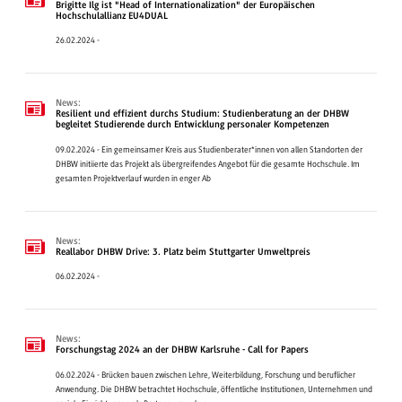
Brigitte Ilg ist "Head of Internationalization" der Europäischen
Hochschulallianz EU4DUAL
26.02.2024 -
News:
Resilient und effizient durchs Studium: Studienberatung an der DHBW
begleitet Studierende durch Entwicklung personaler Kompetenzen
09.02.2024 - Ein gemeinsamer Kreis aus Studienberater*innen von allen Standorten der
DHBW initiierte das Projekt als übergreifendes Angebot für die gesamte Hochschule. Im
gesamten Projektverlauf wurden in enger Ab
News:
Reallabor DHBW Drive: 3. Platz beim Stuttgarter Umweltpreis
06.02.2024 -
News:
Forschungstag 2024 an der DHBW Karlsruhe - Call for Papers
06.02.2024 - Brücken bauen zwischen Lehre, Weiterbildung, Forschung und beruflicher
Anwendung. Die DHBW betrachtet Hochschule, öffentliche Institutionen, Unternehmen und