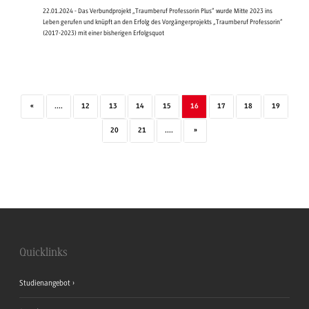
22.01.2024 - Das Verbundprojekt „Traumberuf Professorin Plus“ wurde Mitte 2023 ins
Leben gerufen und knüpft an den Erfolg des Vorgängerprojekts „Traumberuf Professorin“
(2017-2023) mit einer bisherigen Erfolgsquot
«
....
12
13
14
15
16
17
18
19
20
21
....
»
Quicklinks
Studienangebot