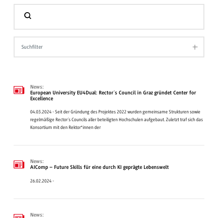
Suchfilter
News:
European University EU4Dual: Rector´s Council in Graz gründet Center for
Excellence
04.03.2024 - Seit der Gründung des Projektes 2022 wurden gemeinsame Strukturen sowie
regelmäßige Rector´s Councils aller beteiligten Hochschulen aufgebaut. Zuletzt traf sich das
Konsortium mit den Rektor*innen der
News:
AIComp – Future Skills für eine durch KI geprägte Lebenswelt
26.02.2024 -
News: