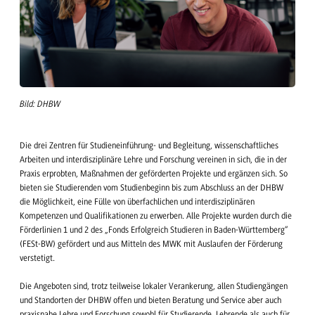
Bild: DHBW
Die drei Zentren für Studieneinführung- und Begleitung, wissenschaftliches
Arbeiten und interdisziplinäre Lehre und Forschung vereinen in sich, die in der
Praxis erprobten, Maßnahmen der geförderten Projekte und ergänzen sich. So
bieten sie Studierenden vom Studienbeginn bis zum Abschluss an der DHBW
die Möglichkeit, eine Fülle von überfachlichen und interdisziplinären
Kompetenzen und Qualifikationen zu erwerben. Alle Projekte wurden durch die
Förderlinien 1 und 2 des „Fonds Erfolgreich Studieren in Baden-Württemberg“
(FESt-BW) gefördert und aus Mitteln des MWK mit Auslaufen der Förderung
verstetigt.
Die Angeboten sind, trotz teilweise lokaler Verankerung, allen Studiengängen
und Standorten der DHBW offen und bieten Beratung und Service aber auch
praxisnahe Lehre und Forschung sowohl für Studierende, Lehrende als auch für