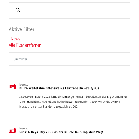
Aktive Filter
-
News
Alle Filter entfernen
Suchfilter
News:
DHBW weitet ihre Offensive als Fairtrade University aus
27.03.2026 - Bereits 2022 hatte die DHBW gemeinsam beschlossen, das Engagement für
fairen Handel institutionell und hochschulweit zu verankern. 2024 wurde die DHBW in
Mosbach als erster Standort ausgezeichnet, 202
News:
Girls’ & Boys’ Day 2026 an der DHBW: Dein Tag, dein Weg!