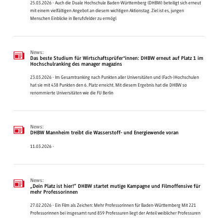
25.03.2026 - Auch die Duale Hochschule Baden-Württemberg (DHBW) beteiligt sich erneut
mit einem vielfältigen Angebot an diesem wichtigen Aktionstag. Ziel ist es, jungen
Menschen Einblicke in Berufsfelder zu ermögl
News:
Das beste Studium für Wirtschaftsprüfer*innen: DHBW erneut auf Platz 1 im
Hochschulranking des manager magazins
23.03.2026 - Im Gesamtranking nach Punkten aller Universitäten und (Fach-)Hochschulen
hat sie mit 438 Punkten den 6. Platz erreicht. Mit diesem Ergebnis hat die DHBW so
renommierte Universitäten wie die FU Berlin
News:
DHBW Mannheim treibt die Wasserstoff- und Energiewende voran
11.03.2026 -
News:
„Dein Platz ist hier!“ DHBW startet mutige Kampagne und Filmoffensive für
mehr Professorinnen
27.02.2026 - Ein Film als Zeichen: Mehr Professorinnen für Baden-Württemberg Mit 221
Professorinnen bei insgesamt rund 859 Professuren liegt der Anteil weiblicher Professuren