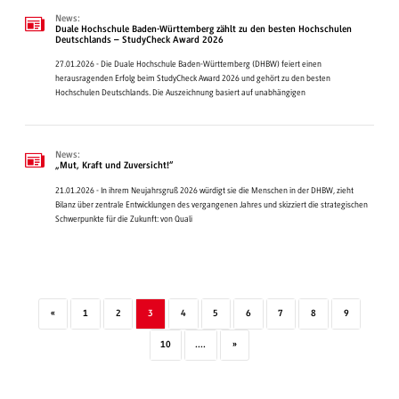
News:
Duale Hochschule Baden-Württemberg zählt zu den besten Hochschulen
Deutschlands – StudyCheck Award 2026
27.01.2026 - Die Duale Hochschule Baden-Württemberg (DHBW) feiert einen
herausragenden Erfolg beim StudyCheck Award 2026 und gehört zu den besten
Hochschulen Deutschlands. Die Auszeichnung basiert auf unabhängigen
News:
„Mut, Kraft und Zuversicht!“
21.01.2026 - In ihrem Neujahrsgruß 2026 würdigt sie die Menschen in der DHBW, zieht
Bilanz über zentrale Entwicklungen des vergangenen Jahres und skizziert die strategischen
Schwerpunkte für die Zukunft: von Quali
«
1
2
3
4
5
6
7
8
9
10
....
»