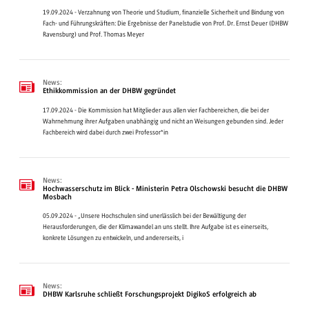
19.09.2024 - Verzahnung von Theorie und Studium, finanzielle Sicherheit und Bindung von
Fach- und Führungskräften: Die Ergebnisse der Panelstudie von Prof. Dr. Ernst Deuer (DHBW
Ravensburg) und Prof. Thomas Meyer
News:
Ethikkommission an der DHBW gegründet
17.09.2024 - Die Kommission hat Mitglieder aus allen vier Fachbereichen, die bei der
Wahrnehmung ihrer Aufgaben unabhängig und nicht an Weisungen gebunden sind. Jeder
Fachbereich wird dabei durch zwei Professor*in
News:
Hochwasserschutz im Blick - Ministerin Petra Olschowski besucht die DHBW
Mosbach
05.09.2024 - „Unsere Hochschulen sind unerlässlich bei der Bewältigung der
Herausforderungen, die der Klimawandel an uns stellt. Ihre Aufgabe ist es einerseits,
konkrete Lösungen zu entwickeln, und andererseits, i
News:
DHBW Karlsruhe schließt Forschungsprojekt DigikoS erfolgreich ab