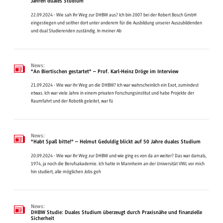
Jahren duales Studium
22.09.2024 - Wie sah Ihr Weg zur DHBW aus? Ich bin 2007 bei der Robert Bosch GmbH
eingestiegen und seither dort unter anderem für die Ausbildung unserer Auszubildenden
und dual Studierenden zuständig. In meiner Ab
News:
"An Biertischen gestartet" – Prof. Karl-Heinz Dröge im Interview
21.09.2024 - Wie war ihr Weg an die DHBW? Ich war wahrscheinlich ein Exot, zumindest
etwas. Ich war viele Jahre in einem privaten Forschungsinstitut und habe Projekte der
Raumfahrt und der Robotik geleitet, war fü
News:
"Habt Spaß bitte!" – Helmut Geduldig blickt auf 50 Jahre duales Studium
20.09.2024 - Wie war Ihr Weg zur DHBW und wie ging es von da an weiter? Das war damals,
1974, ja noch die Berufsakademie. Ich hatte in Mannheim an der Universität VWL vor mich
hin studiert, alle möglichen Jobs geh
News:
DHBW Studie: Duales Studium überzeugt durch Praxisnähe und finanzielle
Sicherheit