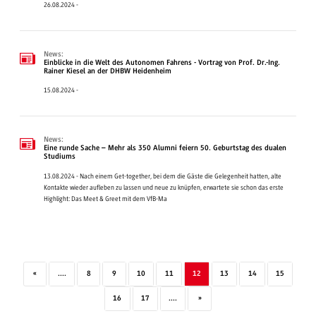
26.08.2024 -
News:
Einblicke in die Welt des Autonomen Fahrens - Vortrag von Prof. Dr.-Ing.
Rainer Kiesel an der DHBW Heidenheim
15.08.2024 -
News:
Eine runde Sache – Mehr als 350 Alumni feiern 50. Geburtstag des dualen
Studiums
13.08.2024 - Nach einem Get-together, bei dem die Gäste die Gelegenheit hatten, alte
Kontakte wieder aufleben zu lassen und neue zu knüpfen, erwartete sie schon das erste
Highlight: Das Meet & Greet mit dem VfB-Ma
«
....
8
9
10
11
12
13
14
15
16
17
....
»