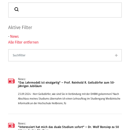
Aktive Filter
-
News
Alle Filter entfernen
Suchfilter
News:
"Das Lehrmodell ist einzigartig" – Prof. Reinhold R. Geilsdörfer zum 50-
jährigen Jubiläum
23.09.2024 - Herr Geilsdörfer, wie sind Sie in Verbindung mit der DHBW gekommen? Nach
Abschluss meines Studiums übernahm ich einen Lehrauftrag im Studiengang Medizinische
Informatik an der Hochschule Heilbronn, fü
News:
"Interessiert hat mich das duale Studium sofort" – Dr. Wolf Bonsiep zu 50