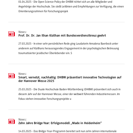
01.04.2025 - Die Open Science Policy der DHBW richtet sich an alle Mitglieder und
Angehörige der Hochschule. Sie stellt Leitlinien und Empfehlungen zur Verfügung, die einen
Orientierungsrahmen für Forschungsprojek
News:
Prof. Dr. Dr. Jan Ilhan Kizilhan mit Bundesverdienstkreuz geehrt
27.03.2025 - In einer sehr persönlichen Rede ging Laudatorin Annalena Baerbock unter
anderem auf Kizilhans herausragendes Engagement in der psychologischen Betreuung
traumatisierter jesidischer Überlebender ein. S
News:
Smart, vernetzt, nachhaltig: DHBW präsentiert innovative Technologien auf
der Hannover Messe 2025
25.03.2025 - Die Duale Hochschule Baden-Württemberg (DHBW) präsentiert sich auch in
diesem Jahr auf der Hannover Messe, einer der weltweit führenden Industriemessen. Im
Fokus stehen innovative Forschungsprojekte u
News:
Zehn Jahre Bridge-Year: Erfolgsmodell „Made in Heidenheim“
14.03.2025 - Das Bridge-Year-Programm bereitet seit nun zehn Jahren internationale