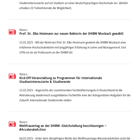
Studieninteressierte auf ein Studium an einer deutschsprachigen Hochschule vor. Jährlich
erhalten 20 Teilnehmende die Möglichkeit,
News:
Prof. Dr. Elke Heizmann zur neuen Rektorin der DHBW Mosbach gewählt
13.03.2025 - Mit der Wahl von Prof. Dr. Elke Heizmann gewinnt die DHBW Mosbach eine
erfahrene Hochschulrektorin mit langjähriger Erfahrung in Lehre und Management. Seit
1996 ist sie als Professorin an der DHBW tät
News:
Kick-Off-Veranstaltung zu Programmen für internationale
Studieninteressierte & Studierende
12.03.2025 - Angesichts des zunehmenden Fachkräftemangels in Deutschland ist die
Rekrutierung akademisch ausgebildeter Fachkräfte eine der drängendsten Aufgaben für die
Zukunft. Internationale Studierende stellen
News:
Weltfrauentag an der DHBW: Gleichstellung beschleunigen –
#AccelerateAction
06.03.2025 - Unter dem diesjährigen Motto des Weltfrauentags #AccelerateAction setzt die