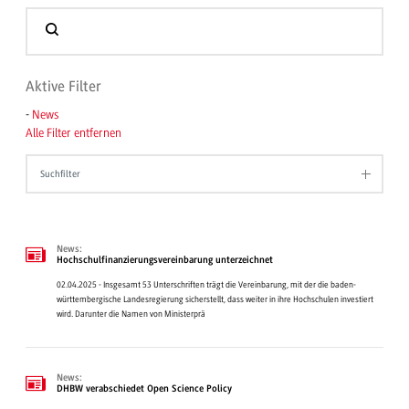
Aktive Filter
-
News
Alle Filter entfernen
Suchfilter
News:
Hochschulfinanzierungsvereinbarung unterzeichnet
02.04.2025 - Insgesamt 53 Unterschriften trägt die Vereinbarung, mit der die baden-
württembergische Landesregierung sicherstellt, dass weiter in ihre Hochschulen investiert
wird. Darunter die Namen von Ministerprä
News:
DHBW verabschiedet Open Science Policy