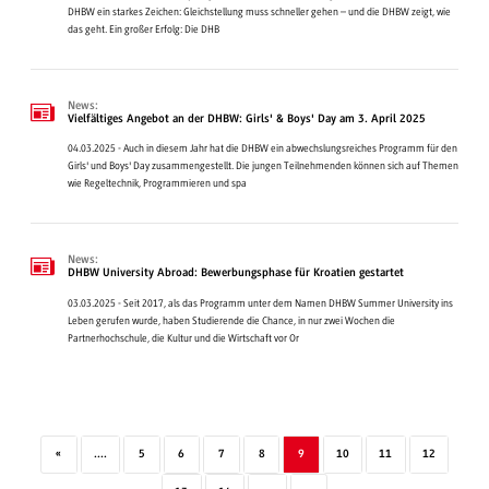
DHBW ein starkes Zeichen: Gleichstellung muss schneller gehen – und die DHBW zeigt, wie
das geht. Ein großer Erfolg: Die DHB
News:
Vielfältiges Angebot an der DHBW: Girls' & Boys' Day am 3. April 2025
04.03.2025 - Auch in diesem Jahr hat die DHBW ein abwechslungsreiches Programm für den
Girls' und Boys' Day zusammengestellt. Die jungen Teilnehmenden können sich auf Themen
wie Regeltechnik, Programmieren und spa
News:
DHBW University Abroad: Bewerbungsphase für Kroatien gestartet
03.03.2025 - Seit 2017, als das Programm unter dem Namen DHBW Summer University ins
Leben gerufen wurde, haben Studierende die Chance, in nur zwei Wochen die
Partnerhochschule, die Kultur und die Wirtschaft vor Or
«
....
5
6
7
8
9
10
11
12