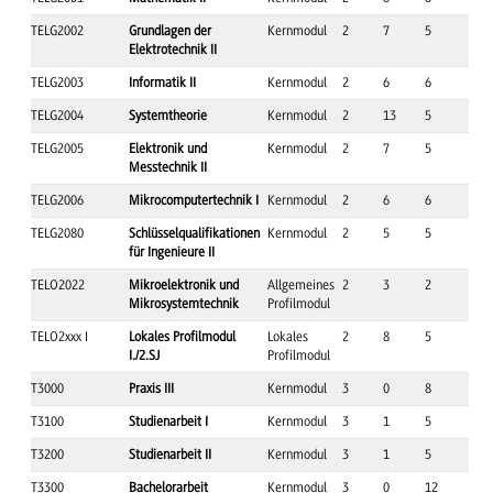
TELG2002
Grundlagen der
Kernmodul
2
7
5
Elektrotechnik II
TELG2003
Informatik II
Kernmodul
2
6
6
TELG2004
Systemtheorie
Kernmodul
2
13
5
TELG2005
Elektronik und
Kernmodul
2
7
5
Messtechnik II
TELG2006
Mikrocomputertechnik I
Kernmodul
2
6
6
TELG2080
Schlüsselqualifikationen
Kernmodul
2
5
5
für Ingenieure II
TELO2022
Mikroelektronik und
Allgemeines
2
3
2
Mikrosystemtechnik
Profilmodul
TELO2xxx I
Lokales Profilmodul
Lokales
2
8
5
I./2.SJ
Profilmodul
T3000
Praxis III
Kernmodul
3
0
8
T3100
Studienarbeit I
Kernmodul
3
1
5
T3200
Studienarbeit II
Kernmodul
3
1
5
T3300
Bachelorarbeit
Kernmodul
3
0
12