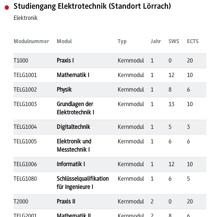
Studiengang Elektrotechnik (Standort Lörrach)
Elektronik
Modulnummer
Modul
Typ
Jahr
SWS
ECTS
T1000
Praxis I
Kernmodul
1
0
20
TELG1001
Mathematik I
Kernmodul
1
12
10
TELG1002
Physik
Kernmodul
1
8
6
TELG1003
Grundlagen der
Kernmodul
1
13
10
Elektrotechnik I
TELG1004
Digitaltechnik
Kernmodul
1
5
3
TELG1005
Elektronik und
Kernmodul
1
6
6
Messtechnik I
TELG1006
Informatik I
Kernmodul
1
12
10
TELG1080
Schlüsselqualifikation
Kernmodul
1
6
5
für Ingenieure I
T2000
Praxis II
Kernmodul
2
0
20
TELG2001
Mathematik II
Kernmodul
2
8
6