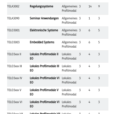
TELA3002
Regelungssysteme
Allgemeines
3
14
9
Profilmodul
TELA3090
Seminar Anwendungen
Allgemeines
3
1
3
Profilmodul
TELO3001
Elektronische Systeme
Allgemeines
3
6
5
Profilmodul
TELO3003
Embedded Systems
Allgemeines
3
6
5
Profilmodul
TELO3xxx II
Lokales Proflimodule II
Lokales
3
4
3
EO
Profilmodul
TELO3xxx III
Lokales Proflimodule III
Lokales
3
4
3
EO
Profilmodul
TELO3xxx IV
Lokales Proflimodule VI
Lokales
3
4
3
EO
Profilmodul
TELO3xxx V
Lokales Proflimodule V
Lokales
3
4
3
EO
Profilmodul
TELO3xxx VI
Lokales Proflimodule VI
Lokales
3
4
3
EO
Profilmodul