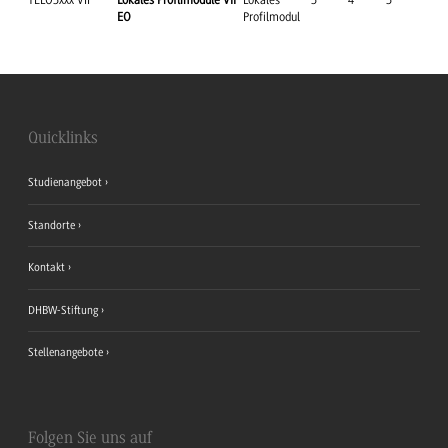
TELO3xxx VII
Lokales Proflimodule VII
Lokales
3
4
3
EO
Profilmodul
Quicklinks
Studienangebot
Standorte
Kontakt
DHBW-Stiftung
Stellenangebote
Folgen Sie uns auf