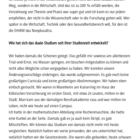
Weg, sondern in die Wirtschaft. Und das ist zu 100 % erfüllt worden, die
Verzahnung von Theorie und Praxis war super gut und ich kann es nur jedem
empfehlen, der nicht in die Wissenschaft oder in die Forschung gehen will. Wer
später in die Wirtschaft, Technik oder den Gesundheitsbereich will, für den ist
die DHBW das Nonplusultra.
Wie hat sich das duale Studium seit Ihrer Studienzeit entwickelt?
Wir haben damals die Schienen gelegt. Das gefällt mir sowieso am allerbesten:
Trial-and-Error, ins Wasser springen, ein bisschen mitgestalten zu können und
nicht alles Mögliche schon vorgegeben zu haben. Wir konnten unsere
Änderungsvorschläge einbringen, das wurde aufgenommen. Es gab noch keine
großartigen Curricula und keine großartigen Abstimmungen. Wir haben eben
einfach gemacht. Wir waren in Mannheim am Kaiserring im Haus der
Kölnischen Versicherung im ersten Stock, mit etwa 24 Leuten, mitten in der
Stadt. Man kam aus der damaligen Berufsakademie raus und war mitten im
Leben, nicht wie heute auf einen Campus.
Ich hatte in der mathematischen Abteilung eine Rechenmaschine, die hatte
eine Kurbel an der Seite. Damals gab es ja auch kein Skript, es gab
Mitschriften. Wir können das Studium von damals nicht mehr mit heute
vergleichen. Natürlich hatten wir vorne jemanden, der uns unterrichtet hat,
natürlich hatten wir die Gesetzestexte. Die waren alle gebunden, heute schauen