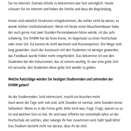
Sie ins Internet. Damals Urteile zu bekommen war fast unmöglich. Heute
schauen Sie ins Internet und haben die Urteile und dazu die Begründung.
Heute sind natürlich Strukturen reingekommen, die vorher nicht da waren, es
wurde stärker institutionalisiert. Wenn ich heute einen Maschinenbauer habe,
der auch gerne mal zwei Stunden Personalwesen hören würde, ist das sehr
schwierig. Die DHBW hat da feste Kurse, im Gegensatz zu einer Hochschule
oder einer Uni. Da kannst du nicht wechseln und Rosinenpicken. Die Wege sind
lang geworden. Auch der Austausch mit den Studenten ist weniger geworden,
das Feedback wurde früher mehr eingefordert. Das bekomme ich von den
Studenten bei den Exkursionen, das ist extrem wichtig. Es war eine geile Zeit.
Ich versuche, den Studenten diese geile Zeit wieder zu geben.
Welche Ratschläge würden Sie heutigen Studierenden und Lehrenden der
DHBW geben?
An die Studierenden: Seid interessiert, macht ein bisschen mehr.
Auch wenn die Tage sehr voll sind, acht Stunden ist normal, zehn Stunden keine
Seltenheit. Wenn es in die Firma geht, bitte lernt was, fragt. Fragt, warum es so
ist und welchen Sinn es hat. Ihr seid zwar effektiv nur eineinhalb Jahre an der
Hochschule als solches, aber solange ihr hier zusammen seid, habt Spaß bitte!
Das Studium besteht nicht nur daraus, dass ihr da sitzt.