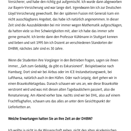
Versicherer, und habe den richtig gut aufgemischt. Ich wurde dann abgeworben
zur Bayern-Versicherung und war lange dort. Irgendwann bin ich zur Deutschen
Lloyd Versicherung gewechselt. Bei der späteren Fusion mit Generali kam ein
nicht ausschlagbares Angebot, das habe ich natürlich angenommen. In dieser
Zeit sind die Auszubildenden bei mir immer wegen Mathematik aufgeschlagen,
da hatten viele so ihre Schwierigkeiten mit, aber ich habe das immer sehr
gerne gemacht. Ich lernte dann den Professor Kühlmann in Stuttgart kennen
und lieben und seit 1995 bin ich Dozent an verschiedenen Standorten der
DHBW, nächstes Jahr sind es 30 Jahre.
Wenn die Studenten ihre Vorgänger in den Betrieben fragen, sagen sie ihnen
immer, „Geh zum Geduldig, da gibt es Exkursionen!“. Beispielsweise nach
Hamburg. Dort sind wir bei Airbus oder im ICE-Instandsetzungswerk, bei
Lufthansa, natürlich auch in den Häfen. Oder nach Leipzig, dort gehen wir in
einen Braunkohletagebau. Danach schauen wir uns an, wie diese Braunkohle
verstromt wird und was mit diesen alten Tagebaulöchern passiert, also die
Renaturierung. Am Abend vorher bzw. nachts sind wir bei DHL, also auf einem
Frachtflughafen, schauen uns das alles an unter dem Gesichtspunkt der
Lieferketten an.
Welche Erwartungen hatten Sie an Ihre Zeit an der DHBW?
Ich wollte ja nicht in die Wissenschaft gehen, nicht den alten akademischen