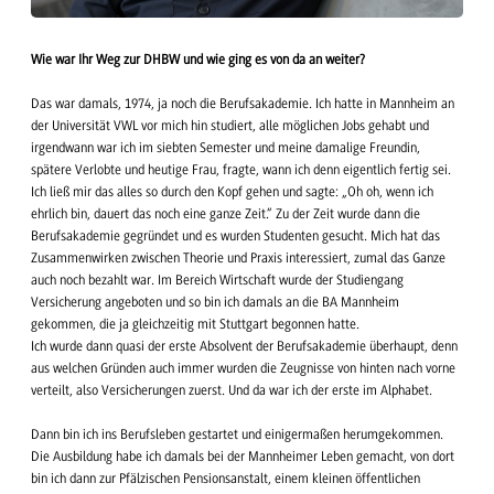
Wie war Ihr Weg zur DHBW und wie ging es von da an weiter?
Das war damals, 1974, ja noch die Berufsakademie. Ich hatte in Mannheim an
der Universität VWL vor mich hin studiert, alle möglichen Jobs gehabt und
irgendwann war ich im siebten Semester und meine damalige Freundin,
spätere Verlobte und heutige Frau, fragte, wann ich denn eigentlich fertig sei.
Ich ließ mir das alles so durch den Kopf gehen und sagte: „Oh oh, wenn ich
ehrlich bin, dauert das noch eine ganze Zeit.“ Zu der Zeit wurde dann die
Berufsakademie gegründet und es wurden Studenten gesucht. Mich hat das
Zusammenwirken zwischen Theorie und Praxis interessiert, zumal das Ganze
auch noch bezahlt war. Im Bereich Wirtschaft wurde der Studiengang
Versicherung angeboten und so bin ich damals an die BA Mannheim
gekommen, die ja gleichzeitig mit Stuttgart begonnen hatte.
Ich wurde dann quasi der erste Absolvent der Berufsakademie überhaupt, denn
aus welchen Gründen auch immer wurden die Zeugnisse von hinten nach vorne
verteilt, also Versicherungen zuerst. Und da war ich der erste im Alphabet.
Dann bin ich ins Berufsleben gestartet und einigermaßen herumgekommen.
Die Ausbildung habe ich damals bei der Mannheimer Leben gemacht, von dort
bin ich dann zur Pfälzischen Pensionsanstalt, einem kleinen öffentlichen