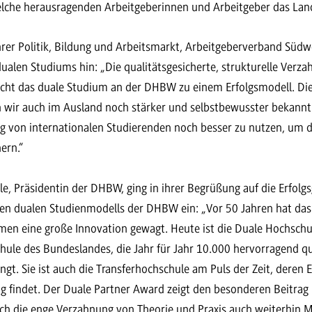
welche herausragenden Arbeitgeberinnen und Arbeitgeber das La
rer Politik, Bildung und Arbeitsmarkt, Arbeitgeberverband Südwe
alen Studiums hin: „Die qualitätsgesicherte, strukturelle Verza
cht das duale Studium an der DHBW zu einem Erfolgsmodell. Die
wir auch im Ausland noch stärker und selbstbewusster bekanntm
g von internationalen Studierenden noch besser zu nutzen, um di
ern.“
rle, Präsidentin der DHBW, ging in ihrer Begrüßung auf die Erfolg
igen dualen Studienmodells der DHBW ein: „Vor 50 Jahren hat d
hmen eine große Innovation gewagt. Heute ist die Duale Hochsc
hule des Bundeslandes, die Jahr für Jahr 10.000 hervorragend qu
gt. Sie ist auch die Transferhochschule am Puls der Zeit, deren 
findet. Der Duale Partner Award zeigt den besonderen Beitrag
ch die enge Verzahnung von Theorie und Praxis auch weiterhin M