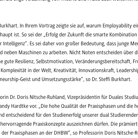
“
 Burkhart. In Ihrem Vortrag zeigte sie auf, warum Employability e
upt ist. So sei der „Erfolg der Zukunft die smarte Kombination
r Intelligenz“. Es sei daher von großer Bedeutung, dass junge M
d neben Maschinen zu arbeiten. Nicht Noten entscheiden über die
e gute Resilienz, Selbstmotivation, Veränderungsbereitschaft, F
Komplexität in der Welt, Kreativität, Innovationskraft, Leadershi
neurship-Geist und Umsetzungsstärke“, so Dr. Steffi Burkhart.
rin Dr. Doris Nitsche-Ruhland, Vizepräsidentin für Duales Stu
ndy Hardtke vor. „Die hohe Qualität der Praxisphasen und die 
nd entscheidend für den Studienerfolg unserer dual Studierenden.
e hervorragende Praxiskonzepte auszeichnen dürfen. Die prämiert
ät der Praxisphasen an der DHBW“, so Professorin Doris Nitsche-