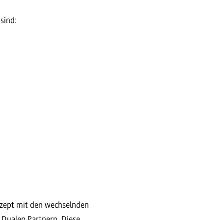
sind:
nzept mit den wechselnden
 Dualen Partnern. Diese