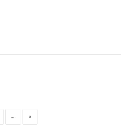
....
»