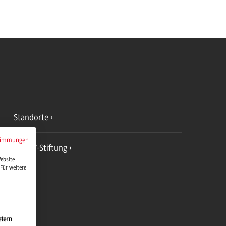
Standorte
timmungen
DHBW-Stiftung
Website
Für weitere
etern