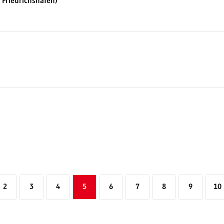
 Friedrichshafen)
2
3
4
5
6
7
8
9
10