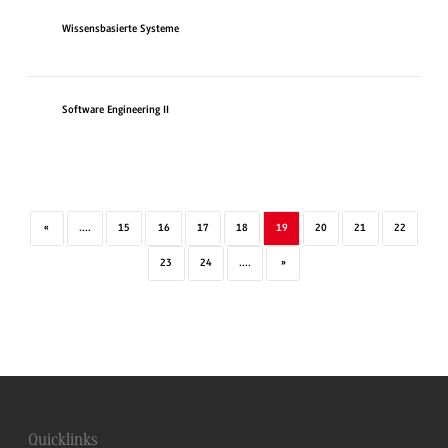
Wissensbasierte Systeme
Software Engineering II
«
....
15
16
17
18
19
20
21
22
23
24
....
»
Quicklinks