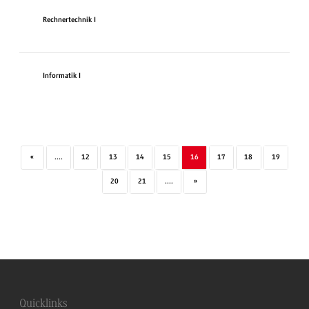
Rechnertechnik I
Informatik I
«
....
12
13
14
15
16
17
18
19
20
21
....
»
Quicklinks