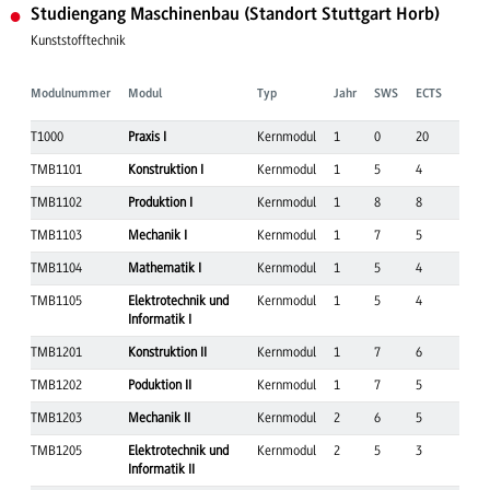
Studiengang Maschinenbau (Standort Stuttgart Horb)
Kunststofftechnik
Modulnummer
Modul
Typ
Jahr
SWS
ECTS
T1000
Praxis I
Kernmodul
1
0
20
TMB1101
Konstruktion I
Kernmodul
1
5
4
TMB1102
Produktion I
Kernmodul
1
8
8
TMB1103
Mechanik I
Kernmodul
1
7
5
TMB1104
Mathematik I
Kernmodul
1
5
4
TMB1105
Elektrotechnik und
Kernmodul
1
5
4
Informatik I
TMB1201
Konstruktion II
Kernmodul
1
7
6
TMB1202
Poduktion II
Kernmodul
1
7
5
TMB1203
Mechanik II
Kernmodul
2
6
5
TMB1205
Elektrotechnik und
Kernmodul
2
5
3
Informatik II