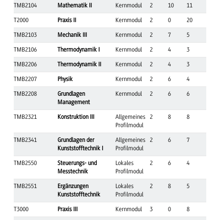
TMB2104
Mathematik II
Kernmodul
2
10
11
T2000
Praxis II
Kernmodul
2
0
20
TMB2103
Mechanik III
Kernmodul
2
7
5
TMB2106
Thermodynamik I
Kernmodul
2
4
3
TMB2206
Thermodynamik II
Kernmodul
2
4
3
TMB2207
Physik
Kernmodul
2
6
4
TMB2208
Grundlagen
Kernmodul
2
6
6
Management
TMB2321
Konstruktion III
Allgemeines
2
8
8
Profilmodul
TMB2341
Grundlagen der
Allgemeines
2
6
7
Kunststofftechnik I
Profilmodul
TMB2550
Steuerungs- und
Lokales
2
6
4
Messtechnik
Profilmodul
TMB2551
Ergänzungen
Lokales
2
8
5
Kunststofftechnik
Profilmodul
T3000
Praxis III
Kernmodul
3
0
8