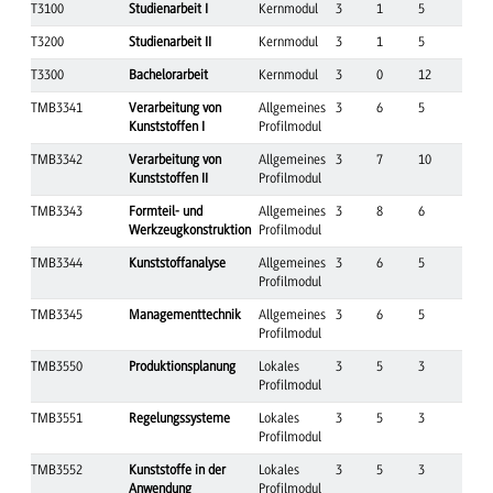
T3100
Studienarbeit I
Kernmodul
3
1
5
T3200
Studienarbeit II
Kernmodul
3
1
5
T3300
Bachelorarbeit
Kernmodul
3
0
12
TMB3341
Verarbeitung von
Allgemeines
3
6
5
Kunststoffen I
Profilmodul
TMB3342
Verarbeitung von
Allgemeines
3
7
10
Kunststoffen II
Profilmodul
TMB3343
Formteil- und
Allgemeines
3
8
6
Werkzeugkonstruktion
Profilmodul
TMB3344
Kunststoffanalyse
Allgemeines
3
6
5
Profilmodul
TMB3345
Managementtechnik
Allgemeines
3
6
5
Profilmodul
TMB3550
Produktionsplanung
Lokales
3
5
3
Profilmodul
TMB3551
Regelungssysteme
Lokales
3
5
3
Profilmodul
TMB3552
Kunststoffe in der
Lokales
3
5
3
Anwendung
Profilmodul