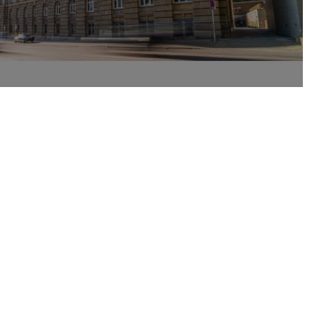
onal Office der DHBW Stuttgart