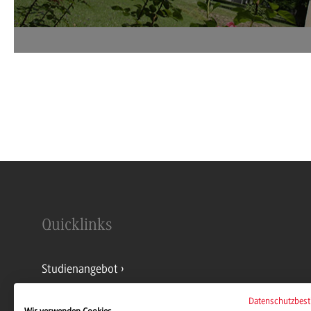
International Office der DHBW
Schwenningen
Quicklinks
Studienangebot
Datenschutzbes