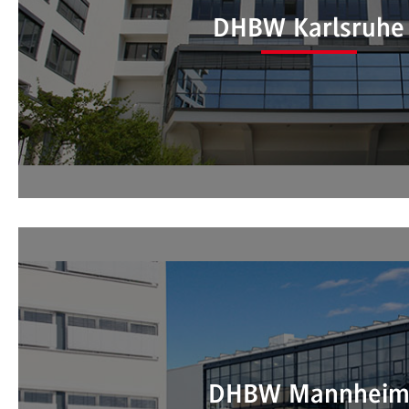
International Office der DHB
DHBW Karlsruhe
International Office der DHB
DHBW Mannhei