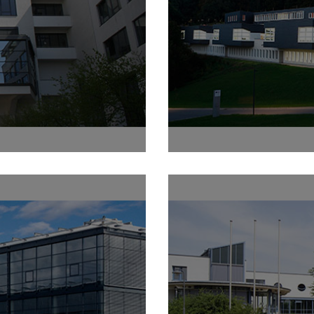
W Heidenheim
Internati
W Karlsruhe
Internat
m