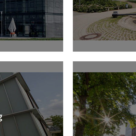
BW Mannheim
Internat
g