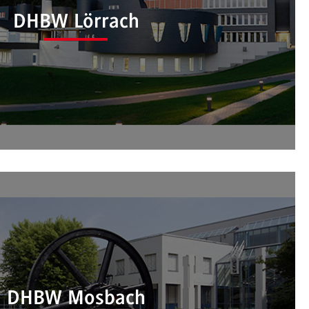
onal Office der DHBW Heilbronn
DHBW Lörrach
ional Office der DHBW Lörrach
DHBW Mosbach