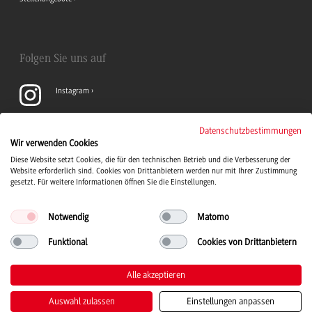
Folgen Sie uns auf
Instagram
YouTube
Datenschutzbestimmungen
Wir verwenden Cookies
Diese Website setzt Cookies, die für den technischen Betrieb und die Verbesserung der
LinkedIn
Website erforderlich sind. Cookies von Drittanbietern werden nur mit Ihrer Zustimmung
gesetzt. Für weitere Informationen öffnen Sie die Einstellungen.
Notwendig
Matomo
Funktional
Cookies von Drittanbietern
Duale Hochschule Baden-Württemberg Logo, zur Startseite
© 2026 Duale Hochschule Baden-Württemberg
Alle akzeptieren
Auswahl zulassen
Einstellungen anpassen
Impressum
Datenschutz
Barrierefreiheit
Leichte Sprache