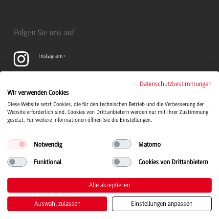
Folgen Sie uns auf
Instagram
YouTube
Datenschutzbestimmungen
Wir verwenden Cookies
Diese Website setzt Cookies, die für den technischen Betrieb und die Verbesserung der
LinkedIn
Website erforderlich sind. Cookies von Drittanbietern werden nur mit Ihrer Zustimmung
gesetzt. Für weitere Informationen öffnen Sie die Einstellungen.
Notwendig
Matomo
Funktional
Cookies von Drittanbietern
Duale Hochschule Baden-Württemberg Logo, zur Startseite
© 2026 Duale Hochschule Baden-Württemberg
Alle akzeptieren
Auswahl zulassen
Einstellungen anpassen
Impressum
Datenschutz
Barrierefreiheit
Leichte Sprache