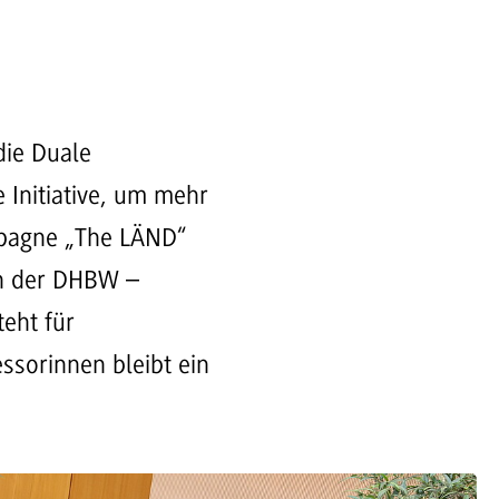
die Duale
Initiative, um mehr
ampagne „The LÄND“
en der DHBW –
teht für
ssorinnen bleibt ein