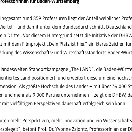
 Professorinnen für Baden-Württemberg
 insgesamt rund 859 Professuren liegt der Anteil weiblicher Pr
 Viertel – und damit unter dem Bundesdurchschnitt. Deutschland
ein Drittel. Vor diesem Hintergrund setzt die Initiative der DHB
 mit dem Filmprojekt „Dein Platz ist hier.“ ein klares Zeichen für
tärkung des Wissenschafts- und Wirtschaftsstandorts Baden-Wür
er landesweiten Standortkampagne „The LÄND“, die Baden-Württe
entiertes Land positioniert, und erweitert diese um eine hochsc
Dimension. Als größte Hochschule des Landes – mit über 34.000 S
n und mehr als 9.000 Partnerunternehmen – zeigt die DHBW, das
 mit vielfältigen Perspektiven dauerhaft erfolgreich sein kann.
uten mehr Perspektiven, mehr Innovation und ein Wissenschafts
derspiegelt“, betont Prof. Dr. Yvonne Zajontz, Professorin an der