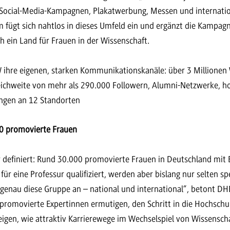
d Social-Media-Kampagnen, Plakatwerbung, Messen und internati
m fügt sich nahtlos in dieses Umfeld ein und ergänzt die Kampagn
 ein Land für Frauen in der Wissenschaft.
W ihre eigenen, starken Kommunikationskanäle: über 3 Millionen 
eichweite von mehr als 290.000 Followern, Alumni-Netzwerke, h
ungen an 12 Standorten
00 promovierte Frauen
ar definiert: Rund 30.000 promovierte Frauen in Deutschland mit
ür eine Professur qualifiziert, werden aber bislang nur selten spe
genau diese Gruppe an – national und international“, betont DHB
 promovierte Expertinnen ermutigen, den Schritt in die Hochschu
igen, wie attraktiv Karrierewege im Wechselspiel von Wissenscha