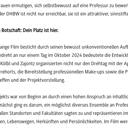
rauen ermutigen, sich selbstbewusst auf eine Professur zu bewer
r DHBW ist nicht nur erreichbar, sie ist ein attraktiver, sinnstif
Botschaft: Dein Platz ist hier.
ange Film besticht durch seinen bewusst unkonventionellen Au
edreht an nur einem Tag im Oktober 2024 bedeutete die Entwickl
 Kölbl und Zajontz organisierten nicht nur den Drehtag mit der Ag
rehorts, die Bereitstellung professionellen Make-ups sowie die 
fen und der Projektvorstellung.
ekts war von Beginn an durch einen hohen Anspruch an inhaltlich
Zunächst ging es darum, ein möglichst diverses Ensemble an Prof
len Standorten und Fakultäten sagten zu und repräsentieren im
en, Lebenswegen, Herkünften und Persönlichkeiten. Im Film wer