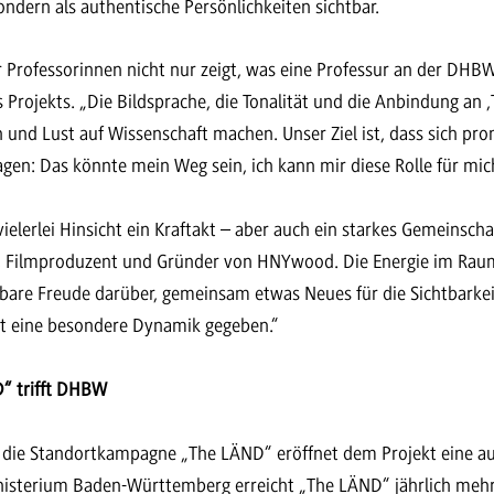
sondern als authentische Persönlichkeiten sichtbar.
r Professorinnen nicht nur zeigt, was eine Professur an der DHBW
des Projekts. „Die Bildsprache, die Tonalität und die Anbindung an
en und Lust auf Wissenschaft machen. Unser Ziel ist, dass sich pr
gen: Das könnte mein Weg sein, ich kann mir diese Rolle für mich
ielerlei Hinsicht ein Kraftakt – aber auch ein starkes Gemeinscha
, Filmproduzent und Gründer von HNYwood. Die Energie im Raum
bare Freude darüber, gemeinsam etwas Neues für die Sichtbarkei
kt eine besondere Dynamik gegeben.“
“ trifft DHBW
in die Standortkampagne „The LÄND“ eröffnet dem Projekt eine 
inisterium Baden-Württemberg erreicht „The LÄND“ jährlich meh