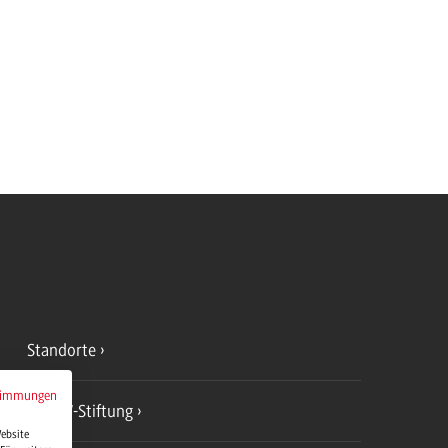
Standorte
timmungen
DHBW-Stiftung
Website