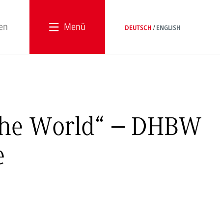
Menü
DEUTSCH
ENGLISH
The World“ – DHBW
e