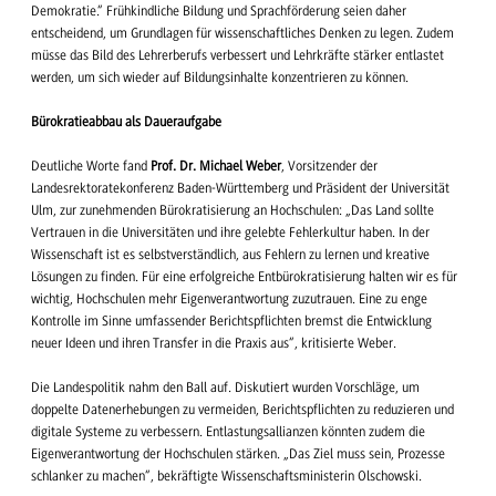
Demokratie.“ Frühkindliche Bildung und Sprachförderung seien daher
entscheidend, um Grundlagen für wissenschaftliches Denken zu legen. Zudem
müsse das Bild des Lehrerberufs verbessert und Lehrkräfte stärker entlastet
werden, um sich wieder auf Bildungsinhalte konzentrieren zu können.
Bürokratieabbau als Daueraufgabe
Deutliche Worte fand
Prof. Dr. Michael Weber
, Vorsitzender der
Landesrektoratekonferenz Baden-Württemberg und Präsident der Universität
Ulm, zur zunehmenden Bürokratisierung an Hochschulen: „Das Land sollte
Vertrauen in die Universitäten und ihre gelebte Fehlerkultur haben. In der
Wissenschaft ist es selbstverständlich, aus Fehlern zu lernen und kreative
Lösungen zu finden. Für eine erfolgreiche Entbürokratisierung halten wir es für
wichtig, Hochschulen mehr Eigenverantwortung zuzutrauen. Eine zu enge
Kontrolle im Sinne umfassender Berichtspflichten bremst die Entwicklung
neuer Ideen und ihren Transfer in die Praxis aus“, kritisierte Weber.
Die Landespolitik nahm den Ball auf. Diskutiert wurden Vorschläge, um
doppelte Datenerhebungen zu vermeiden, Berichtspflichten zu reduzieren und
digitale Systeme zu verbessern. Entlastungsallianzen könnten zudem die
Eigenverantwortung der Hochschulen stärken. „Das Ziel muss sein, Prozesse
schlanker zu machen“, bekräftigte Wissenschaftsministerin Olschowski.