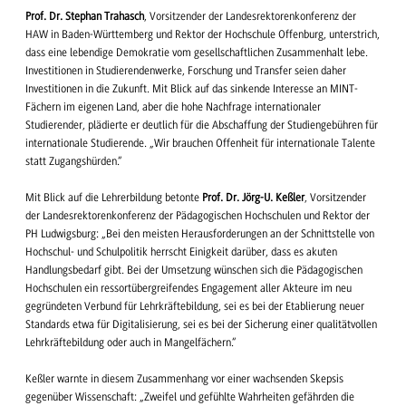
Prof. Dr. Stephan
Trahasch
, Vorsitzender der Landesrektorenkonferenz der
HAW in Baden-Württemberg und Rektor der Hochschule Offenburg, unterstrich,
dass eine lebendige Demokratie vom gesellschaftlichen Zusammenhalt lebe.
Investitionen in Studierendenwerke, Forschung und Transfer seien daher
Investitionen in die Zukunft. Mit Blick auf das sinkende Interesse an MINT-
Fächern im eigenen Land, aber die hohe Nachfrage internationaler
Studierender, plädierte er deutlich für die Abschaffung der Studiengebühren für
internationale Studierende. „Wir brauchen Offenheit für internationale Talente
statt Zugangshürden.“
Mit Blick auf die Lehrerbildung betonte
Prof. Dr. Jörg-U.
Keßler
, Vorsitzender
der Landesrektorenkonferenz der Pädagogischen Hochschulen und Rektor der
PH Ludwigsburg: „Bei den meisten Herausforderungen an der Schnittstelle von
Hochschul- und Schulpolitik herrscht Einigkeit darüber, dass es akuten
Handlungsbedarf gibt. Bei der Umsetzung wünschen sich die Pädagogischen
Hochschulen ein ressortübergreifendes Engagement aller Akteure im neu
gegründeten Verbund für Lehrkräftebildung, sei es bei der Etablierung neuer
Standards etwa für Digitalisierung, sei es bei der Sicherung einer qualitätvollen
Lehrkräftebildung oder auch in Mangelfächern.“
Keßler warnte in diesem Zusammenhang vor einer wachsenden Skepsis
gegenüber Wissenschaft: „Zweifel und gefühlte Wahrheiten gefährden die