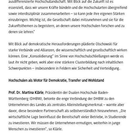
ausdifferenzierte Hochschullandschaft. Mit Blick auf die Zukunft ist es
essenziell, dass wir unsere Kräfte bündeln und die Hochschularten übergreifend
sowie interdisziplinär zusammenarbeiten – so kann jede ihre eigenen Stärken
einzubringen. Wichtig ist, die Gesellschaft dabei mitzunehmen und sie für die
Zukunftsthemen zu begeistern, an denen unsere Hochschulen forschen und zu
denen sie lehren.“
Mit Blick auf demokratische Herausforderungen plädierte Olschowski für
starke Verbünde und Allianzen, die wissenschaftlich und gesellschaftlich wirken
können. Eine „Konsolidierung“ im Sinne von Hochschulschließungen werde es
laut ihr nicht geben, wohl aber eine stärkere Clusterbildung nach inhaltlichen
Schwerpunkten – insbesondere in Feldern wie Sicherheit und Verteidigung.
Hochschulen als Motor für Demokratie, Transfer und Wohlstand
Prof. Dr. Martina
Klärle
, Präsidentin der Dualen Hochschule Baden-
Württemberg (DHBW), betonte die enge Verbindung der DHBW zu den
Unternehmen des Landes als zentrales Alleinstellungsmerkmal – warnte aber
davor, diese besondere Partnerschaft als selbstverständlich hinzunehmen. „Die
wirtschaftliche Lage beeinflusst die Bereitschaft vieler Betriebe, in Studierende
zu investieren. Wir müssen die Unternehmen ermutigen, weiterhin in junge
Menschen zu investieren“, so Klärle.