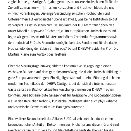
zugleich eine großartige Aufgabe, gemeinsam unsere Hochschulen fit für die
Zukunft zu machen – mit frischen Konzepten und kreativen Ideen, die uns
wirklich voranbringen. Die enge Verbindung zwischen Hochschulen und
Unternehmen auf europäischer Ebene ist etwas, was keine Institution so gut
verkörpert. Es ist so schön zum 50. Jubiläum der DHBW mitzuerleben, wie
unser Modell europaweit Früchte trägt. Im europäischen Hochschulverbund
legen wir gemeinsam mit Master- und Micro-Credential-Programmen sowie
dem Industrial PhD als Promotionsmöglichkeit das Fundament für die duale
Hochschulbildung der Zukunft in Europa.“ betont DHBW-Präsidentin Prof. Dr.
Martina Klärle zum Auftakt des Treffens.
Über die Sitzungstage hinweg bildeten konstruktive Begegnungen einen
wichtigen Baustein auf dem gemeinsamen Weg, die duale Hochschulbildung in
ganz Europa voranzubringen. Ein Highlight war zudem eine Führung durch den
modernen Technikbau der DHBW Stuttgart, bei der sich die internationalen
Gäste selbst ein Bild von aktuellen Forschungsthemen der DHBW machen
konnten. Dies bot eine gute Gelegenheit für Gespräche und Kooperationsideen
u.a. in den Bereichen Robotik, künstliche Intelligenz aber auch physikalische
und chemische Schwerpunkte im Bauingenieurwesen.
Eine weitere Besonderheit der Allianz: EU4Dual zeichnet sich durch einen
besonders hohen Anteil an Rektorinnen aus. Nicht nur aus diesem Grund sind
Geschlechtervielfalt, Diversity und Gleichstellung zentrale Themen für die