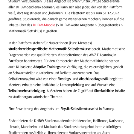
Studium vorzubereiten. Dieses Angebot ist offen für zukünftige Studierende
aller DHBW-Studienakademien, es kann sich also jeder, der von der Plattform
weiß, dort registrieren und ‚loslernen‘. Die Plattform ist bis zum 31.12.2022
geöffnet. Studierende, die danach gerne weiterlernen möchten, können auf die
Inhalte über das
DHBW-Moodle
(> DHBW-weite Angebote > Übergreifendes >
Mathematik/Softskills) zugreifen.
In der Plattform stehen für Nutzer*innen (kurz: Mentees)
studienbereichsspezifische
Mathematik-Selbstlernkurse
bereit. Mathematische
Fragen werden von qualifizierten Mitarbeiterinnen des AWZ E-Learning in
Fachforen
beantwortet. Für den Kernbereich der Mathematikinhalte stehen
auch KI-basierte
Adaptive Trainings
zur Verfügung, die es ermöglichen, gezielt
an Schwachstellen zu arbeiten und Defizite auszumerzen. Das
Selbstlernangebot wird von einer
Einstiegs- und Abschlussdiagnostik
begleitet.
Mentees erhalten eine individuelle
Lernempfehlung
und auf Wunsch eine
Teilnahmebescheinigung
. Außerdem haben sie Zugriff auf
überfachliche Inhalte
zu studienorganisatorischen Themen.
Eine Erweiterung des Angebots um
Physik-Selbstlernkurse
ist in Planung.
Bisher bieten die DHBW Studienakademien Heidenheim, Heilbronn, Karlsruhe,
Lörrach, Mannheim und Mosbach das Studienstartangebot ihren zukünftigen
Studierenden zusätzlich zu ihren eigenen Vorkursangeboten an. Auch