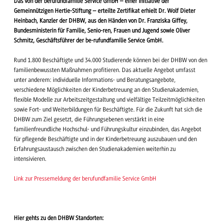
Das von der berufundfamilie Service GmbH – einer Initiative der
Gemeinnützigen Hertie-Stiftung – erteilte Zertifikat erhielt Dr. Wolf Dieter
Heinbach, Kanzler der DHBW, aus den Händen von Dr. Franziska Giffey,
Bundesministerin für Familie, Senio-ren, Frauen und Jugend sowie Oliver
Schmitz, Geschäftsführer der be-rufundfamilie Service GmbH.
Rund 1.800 Beschäftigte und 34.000 Studierende können bei der DHBW von den
familienbewussten Maßnahmen profitieren. Das aktuelle Angebot umfasst
unter anderem: individuelle Informations- und Beratungsangebote,
verschiedene Möglichkeiten der Kinderbetreuung an den Studienakademien,
flexible Modelle zur Arbeitszeitgestaltung und vielfältige Teilzeitmöglichkeiten
sowie Fort- und Weiterbildungen für Beschäftigte. Für die Zukunft hat sich die
DHBW zum Ziel gesetzt, die Führungsebenen verstärkt in eine
familienfreundliche Hochschul- und Führungskultur einzubinden, das Angebot
für pflegende Beschäftigte und in der Kinderbetreuung auszubauen und den
Erfahrungsaustausch zwischen den Studienakademien weiterhin zu
intensivieren.
Link zur Pressemeldung der berufundfamilie Service GmbH
Hier gehts zu den DHBW Standorten: