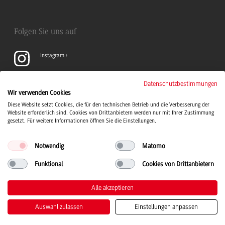
Folgen Sie uns auf
Instagram
YouTube
Datenschutzbestimmungen
Wir verwenden Cookies
Diese Website setzt Cookies, die für den technischen Betrieb und die Verbesserung der
LinkedIn
Website erforderlich sind. Cookies von Drittanbietern werden nur mit Ihrer Zustimmung
gesetzt. Für weitere Informationen öffnen Sie die Einstellungen.
Notwendig
Matomo
Funktional
Cookies von Drittanbietern
Duale Hochschule Baden-Württemberg Logo, zur Startseite
© 2026 Duale Hochschule Baden-Württemberg
Alle akzeptieren
Auswahl zulassen
Einstellungen anpassen
Impressum
Datenschutz
Barrierefreiheit
Leichte Sprache