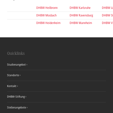
DHBW Heilbronn
DHBW Karlsruhe
DHBW Lö
DHBW Mosbach
DHBW Ravensburg
DHBW St
DHBW Heidenheim
DHBW Mannheim
DHBW Vi
Quicklinks
Studienangebot
Standorte
Kontakt
DHBW-Stiftung
Stellenangebote