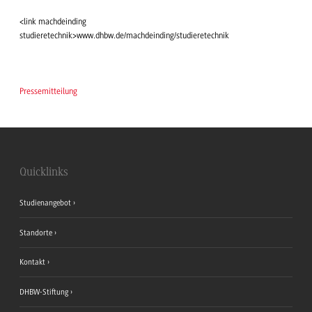
<link machdeinding
studieretechnik>www.dhbw.de/machdeinding/studieretechnik
Pressemitteilung
Quicklinks
Studienangebot
Standorte
Kontakt
DHBW-Stiftung