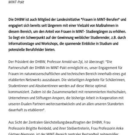
MINT-Pakt
Die DHBW ist auch Mitglied der Landesinitiative "Frauen in MINT-Berufen" und
engagiert sich bereits seit längerem mit einer Vielzahl von Maßnahmen in
diesem Bereich, um den Anteil von Frauen in MINT- Studiengängen zu erhöhen.
So liegt ein Schwerpunkt auf der Gewinnung weiblicher Studierender, z.B. durch
Informationstage und Workshops, die spannende Einblicke in Studium und
potenzielle Berufsfelder bieten.
Der Präsident der DHBW, Professor Arnold van Zyl, ist überzeugt: "Die
Partnerschaft der DHBW im MINT-Pakt ermöglicht es, unser Engagement für
Frauen im naturwissenschaftlichen und technischen Bereich innerhalb eines gut
etablierten Netzwerks auszubauen. Die vielseitigen Angebote für Schülerinnen,
Studentinnen und Absolventinnen werden auf diese Weise optimal
kommuniziert. Zudem ist die Zusammenarbeit mit renommierten Hochschulen,
Unternehmen und Stiftungen Ansporn, die bisherige Arbeit in Kooperation mit
unseren Dualen Partnern weiterzuentwickeln und an allen unseren Standorten
dauerhaft zu etablieren".
Aus Sicht der Zentralen Gleichstellungsbeauftragten der DHBW, Frau
Professorin Brigitte Reinbold, und ihrer Stellvertreterin, Frau Professorin Anke
Gärtner-Niemann, ist der MINT-Bereich zentraler Bestandteil zeitgemäßer