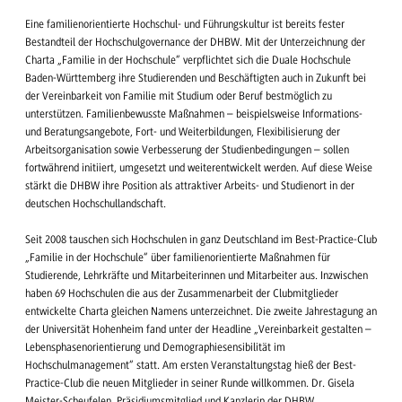
Eine familienorientierte Hochschul- und Führungskultur ist bereits fester
Bestandteil der Hochschulgovernance der DHBW. Mit der Unterzeichnung der
Charta „Familie in der Hochschule“ verpflichtet sich die Duale Hochschule
Baden-Württemberg ihre Studierenden und Beschäftigten auch in Zukunft bei
der Vereinbarkeit von Familie mit Studium oder Beruf bestmöglich zu
unterstützen. Familienbewusste Maßnahmen – beispielsweise Informations-
und Beratungsangebote, Fort- und Weiterbildungen, Flexibilisierung der
Arbeitsorganisation sowie Verbesserung der Studienbedingungen – sollen
fortwährend initiiert, umgesetzt und weiterentwickelt werden. Auf diese Weise
stärkt die DHBW ihre Position als attraktiver Arbeits- und Studienort in der
deutschen Hochschullandschaft.
Seit 2008 tauschen sich Hochschulen in ganz Deutschland im Best-Practice-Club
„Familie in der Hochschule“ über familienorientierte Maßnahmen für
Studierende, Lehrkräfte und Mitarbeiterinnen und Mitarbeiter aus. Inzwischen
haben 69 Hochschulen die aus der Zusammenarbeit der Clubmitglieder
entwickelte Charta gleichen Namens unterzeichnet. Die zweite Jahrestagung an
der Universität Hohenheim fand unter der Headline „Vereinbarkeit gestalten –
Lebensphasenorientierung und Demographiesensibilität im
Hochschulmanagement“ statt. Am ersten Veranstaltungstag hieß der Best-
Practice-Club die neuen Mitglieder in seiner Runde willkommen. Dr. Gisela
Meister-Scheufelen, Präsidiumsmitglied und Kanzlerin der DHBW,